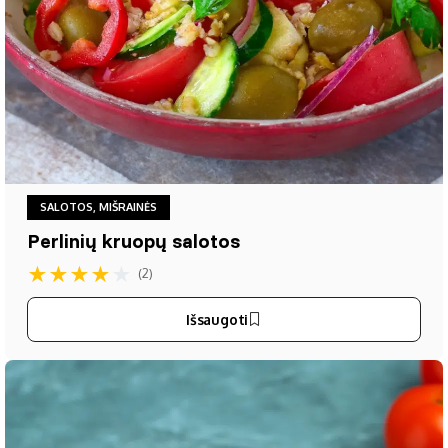
SALOTOS, MIŠRAINĖS
Perlinių kruopų salotos
★
★
★
★
★
(2)
Išsaugoti