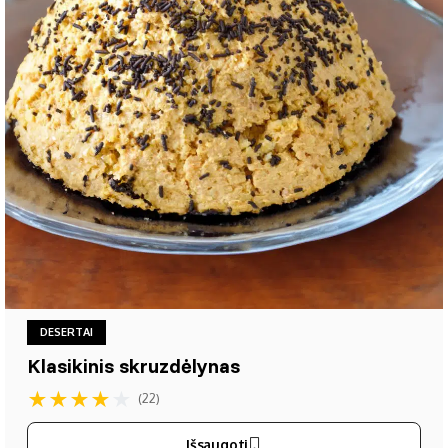
DESERTAI
Klasikinis skruzdėlynas
★
★
★
★
★
(22)
Išsaugoti