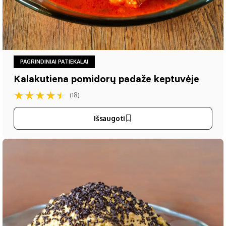
PAGRINDINIAI PATIEKALAI
Kalakutiena pomidorų padaže keptuvėje
★
★
★
★
★
(18)
Išsaugoti