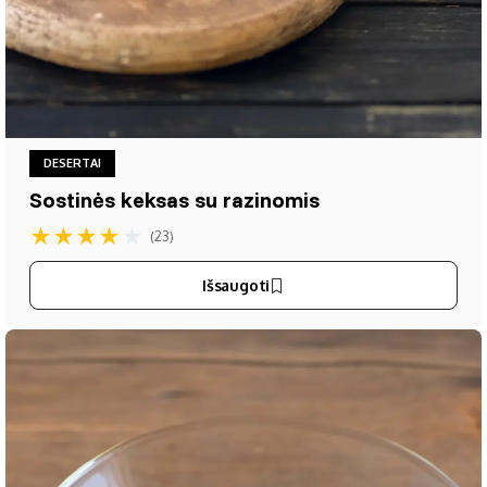
DESERTAI
Sostinės keksas su razinomis
★
★
★
★
★
(23)
Išsaugoti