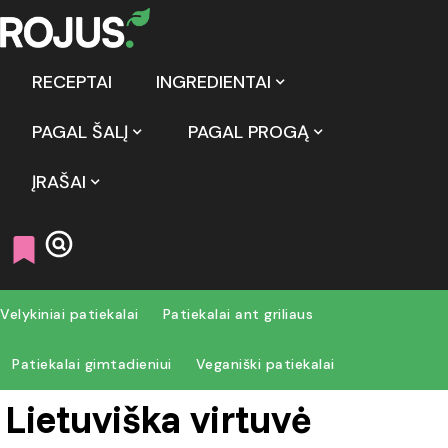
RECEPTAI
INGREDIENTAI
PAGAL ŠALĮ
PAGAL PROGĄ
ĮRAŠAI
Velykiniai patiekalai
Patiekalai ant griliaus
Patiekalai gimtadieniui
Veganiški patiekalai
Lietuviška virtuvė