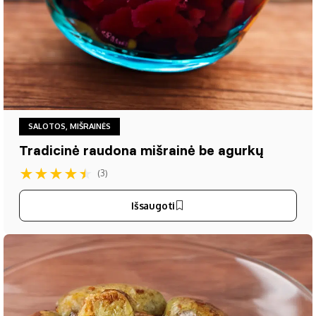
SALOTOS, MIŠRAINĖS
Tradicinė raudona mišrainė be agurkų
★
★
★
★
★
(3)
Išsaugoti