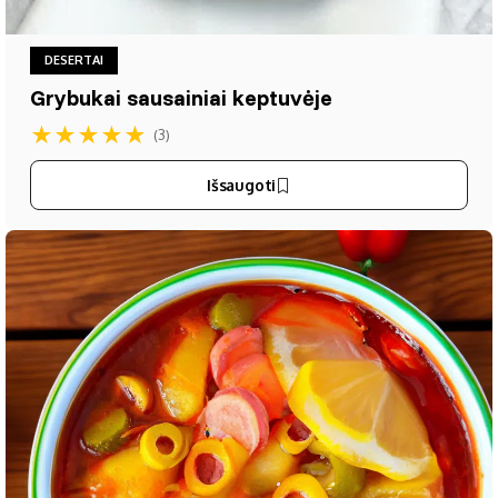
DESERTAI
Grybukai sausainiai keptuvėje
★
★
★
★
★
(3)
Išsaugoti