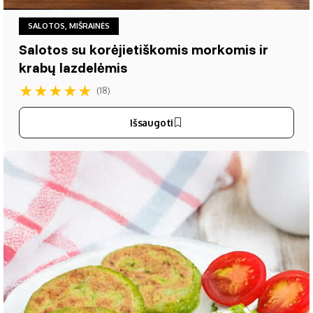
SALOTOS, MIŠRAINĖS
Salotos su korėjietiškomis morkomis ir
krabų lazdelėmis
★
★
★
★
★
(18)
Išsaugoti