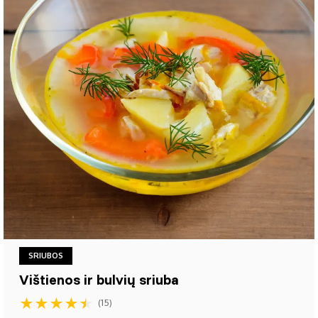
SRIUBOS
Vištienos ir bulvių sriuba
★
★
★
★
★
(15)