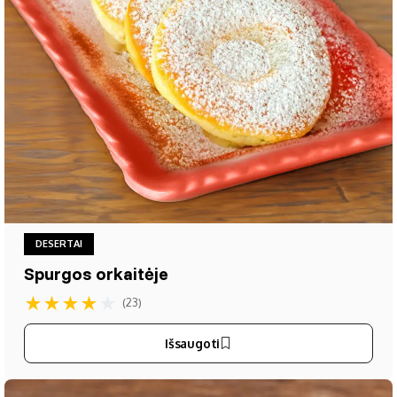
DESERTAI
Spurgos orkaitėje
★
★
★
★
★
(23)
Išsaugoti