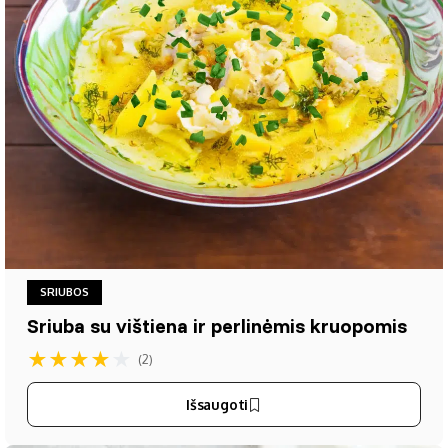
SRIUBOS
Sriuba su vištiena ir perlinėmis kruopomis
★
★
★
★
★
(2)
Išsaugoti