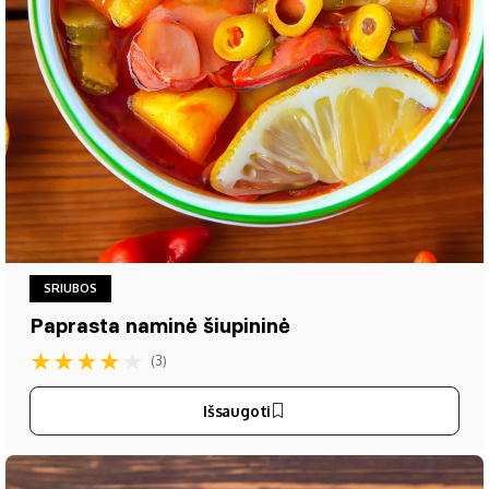
SRIUBOS
Paprasta naminė šiupininė
★
★
★
★
★
(3)
Išsaugoti