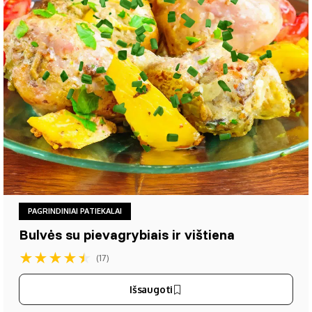
PAGRINDINIAI PATIEKALAI
Bulvės su pievagrybiais ir vištiena
★
★
★
★
★
(17)
Išsaugoti