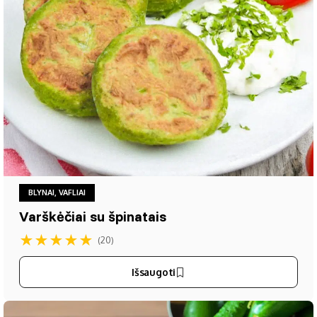
BLYNAI, VAFLIAI
Varškėčiai su špinatais
★
★
★
★
★
(20)
Išsaugoti