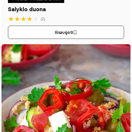
Salyklo duona
★
★
★
★
★
(2)
Išsaugoti