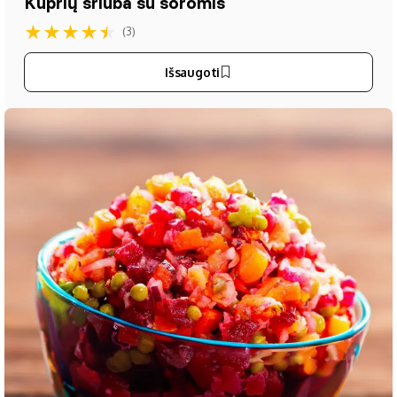
Kuprių sriuba su soromis
★
★
★
★
★
(3)
Išsaugoti