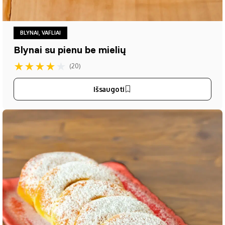
BLYNAI, VAFLIAI
Blynai su pienu be mielių
★
★
★
★
★
(20)
Išsaugoti