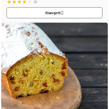
★
★
★
★
★
(3)
Išsaugoti