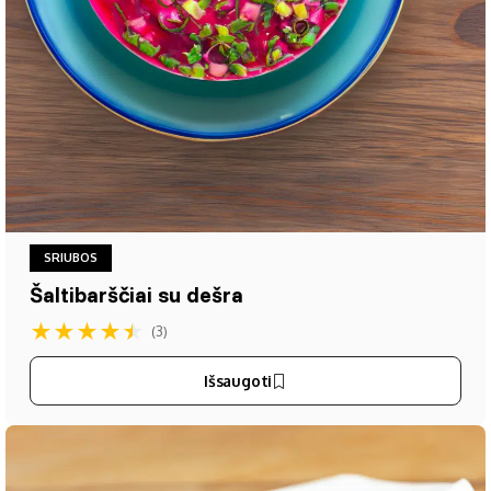
SRIUBOS
Šaltibarščiai su dešra
★
★
★
★
★
(3)
Išsaugoti