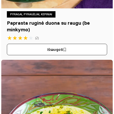
PYRAGAI, PYRAGĖLIAI, KEPINIAI
Paprasta ruginė duona su raugu (be
minkymo)
★
★
★
★
★
(2)
Išsaugoti