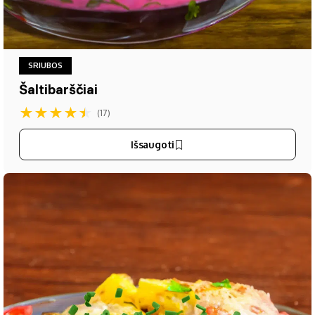
SRIUBOS
Šaltibarščiai
★
★
★
★
★
(17)
Išsaugoti