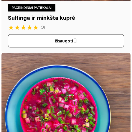
PAGRINDINIAI PATIEKALAI
Sultinga ir minkšta kuprė
★
★
★
★
★
(3)
Išsaugoti