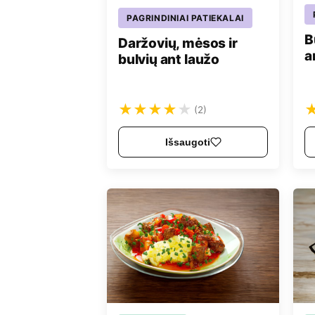
PAGRINDINIAI PATIEKALAI
B
Daržovių, mėsos ir
a
bulvių ant laužo
★
★
★
★
★
(2)
Išsaugoti