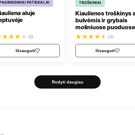
PAGRINDINIAI PATIEKALAI
TROŠKINIAI
iauliena aluje
Kiaulienos troškinys 
eptuvėje
bulvėmis ir grybais
moliniuose puoduose
★
★
★
★
★
★
★
★
★
★
(2)
(3)
Išsaugoti
Išsaugoti
Rodyti daugiau