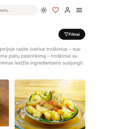
Filtrai
rijoje rasite įvairius troškinius – nuo
ima platų pasirinkimą – troškiniai su
minimas leidžia ingredientams susijungti