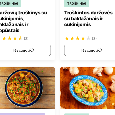
TROŠKINIAI
TROŠKINIAI
Troškintos daržovės
aržovių troškinys su
su baklažanais ir
ukinijomis,
cukinijomis
aklažanais ir
opūstais
★
★
★
★
★
★
★
★
★
★
(2)
(3)
Išsaugoti
Išsaugoti