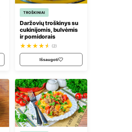
TROŠKINIAI
u
Daržovių troškinys su
cukinijomis, bulvėmis
ir pomidorais
★
★
★
★
★
(2)
Išsaugoti