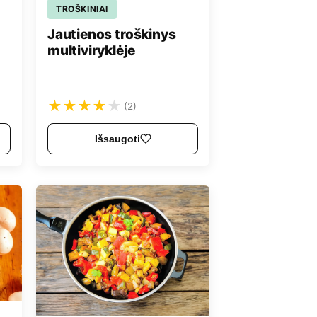
TROŠKINIAI
Jautienos troškinys
multiviryklėje
★
★
★
★
★
(2)
Išsaugoti