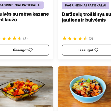
PAGRINDINIAI PATIEKALAI
PAGRINDINIAI PATIEKALAI
ulvės su mėsa kazane
Daržovių troškinys s
nt laužo
jautiena ir bulvėmis
★
★
★
★
★
★
★
★
★
★
(3)
(2)
Išsaugoti
Išsaugoti