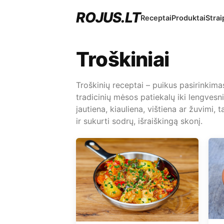
ROJUS.LT
Receptai
Produktai
Strai
Troškiniai
Troškinių receptai – puikus pasirinkimas
tradicinių mėsos patiekalų iki lengvesni
jautiena, kiauliena, vištiena ar žuvimi,
ir sukurti sodrų, išraiškingą skonį.