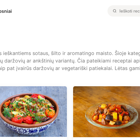
psniai
 ieškantiems sotaus, šilto ir aromatingo maisto. Šioje katego
ų daržovių ar ankštinių variantų. Čia pateikiami receptai ap
 taip pat įvairūs daržovių ar vegetariški patiekalai. Lėtas ga