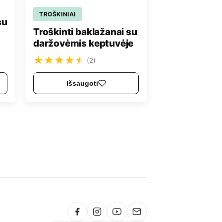
TROŠKINIAI
su
Troškinti baklažanai su
daržovėmis keptuvėje
★
★
★
★
★
(2)
Išsaugoti