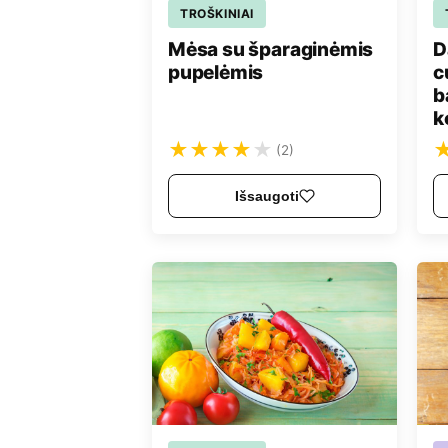
TROŠKINIAI
Mėsa su šparaginėmis
D
pupelėmis
c
b
k
★
★
★
★
★
(2)
Išsaugoti