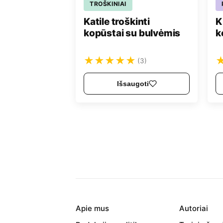
TROŠKINIAI
Katile troškinti
K
kopūstai su bulvėmis
k
★
★
★
★
★
(3)
Išsaugoti
Apie mus
Autoriai