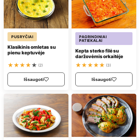
PUSRYČIAI
PAGRINDINIAI
PATIEKALAI
Klasikinis omletas su
Kepta sterko filė su
pienu keptuvėje
daržovėmis orkaitėje
★
★
★
★
★
★
★
★
★
★
(2)
(3)
Išsaugoti
Išsaugoti