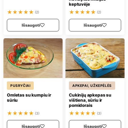
keptuvėje
★
★
★
★
★
★
★
★
★
★
(2)
(2)
Išsaugoti
Išsaugoti
PUSRYČIAI
APKEPAI, UŽKEPĖLĖS
Omletas su kumpiu ir
Cukinijų apkepas su
sūriu
vištiena, sūriu ir
pomidorais
★
★
★
★
★
★
★
★
★
★
(3)
(3)
Išsaugoti
Išsaugoti