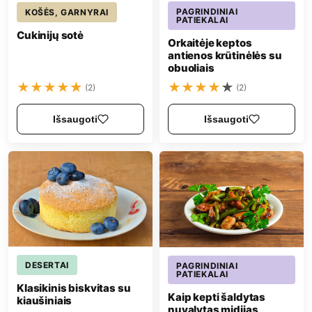
PAGRINDINIAI
KOŠĖS, GARNYRAI
PATIEKALAI
Cukinijų sotė
Orkaitėje keptos
antienos krūtinėlės su
obuoliais
★
★
★
★
★
★
★
★
★
★
(2)
(2)
Išsaugoti
Išsaugoti
DESERTAI
PAGRINDINIAI
PATIEKALAI
Klasikinis biskvitas su
Kaip kepti šaldytas
kiaušiniais
nuvalytas midijas