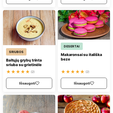
DESERTAI
SRIUBOS
Makaronsai su itališka
beze
Baltųjų grybų trinta
sriuba su grietinėle
★
★
★
★
★
★
★
★
★
★
(2)
(2)
Išsaugoti
Išsaugoti