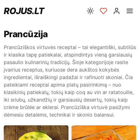
ROJUS.LT
Prancūzija
Prancūziškos virtuvės receptai – tai elegantiški, subtilūs
ir klasika tapę patiekalai, atspindintys vieną garsiausių
pasaulio kulinarinių tradicijų. Šioje kategorijoje rasite
įvairius receptus, kuriuose dera aukštos kokybės
ingredientai, išraiškingi padažai ir rafinuoti skoniai. Čia
pateikiami receptai apima platų pasirinkimą – nuo
klasikinių patiekalų, tokių kaip coq au vin ar ratatouille,
iki sriubų, užkandžių ir garsiausių desertų, tokių kaip
crème brûlée ar eklerai. Prancūziška virtuvė pasižymi
dėmesiu detalėms, technikai ir skonio balansui.