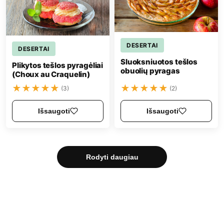
DESERTAI
DESERTAI
Sluoksniuotos tešlos
Plikytos tešlos pyragėliai
obuolių pyragas
(Choux au Craquelin)
★
★
★
★
★
★
★
★
★
★
(3)
(2)
Išsaugoti
Išsaugoti
Rodyti daugiau