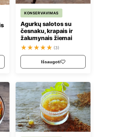
KONSERVAVIMAS
Agurkų salotos su
is
česnaku, krapais ir
žalumynais žiemai
★
★
★
★
★
(3)
Išsaugoti