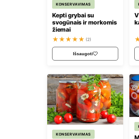
KONSERVAVIMAS
Kepti grybai su
V
svogūnais ir morkomis
k
žiemai
★
★
★
★
★
(2)
Išsaugoti
KONSERVAVIMAS
M