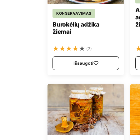
A
KONSERVAVIMAS
a
Burokėlių adžika
ž
žiemai
★
★
★
★
★
(2)
Išsaugoti