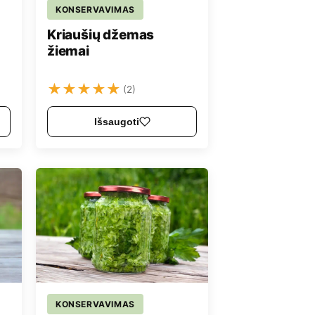
KONSERVAVIMAS
Kriaušių džemas
žiemai
★
★
★
★
★
(2)
Išsaugoti
KONSERVAVIMAS