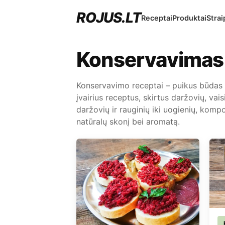
ROJUS.LT
Receptai
Produktai
Strai
Konservavimas
Konservavimo receptai – puikus būdas iš
įvairius receptus, skirtus daržovių, va
daržovių ir rauginių iki uogienių, komp
natūralų skonį bei aromatą.