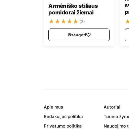
s
Armėniško stiliaus
p
pomidorai žiemai
★
★
★
★
★
(3)
Išsaugoti
Apie mus
Autoriai
Redakcijos politika
Turinio žym
Privatumo politika
Naudojimo t