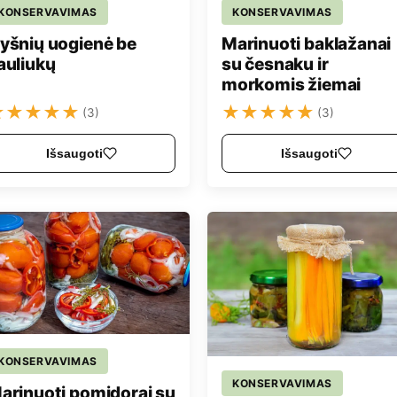
KONSERVAVIMAS
KONSERVAVIMAS
yšnių uogienė be
Marinuoti baklažanai
auliukų
su česnaku ir
morkomis žiemai
★
★
★
★
★
★
★
★
★
★
(3)
(3)
Išsaugoti
Išsaugoti
KONSERVAVIMAS
KONSERVAVIMAS
arinuoti pomidorai su