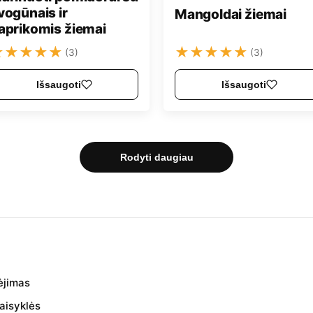
vogūnais ir
Mangoldai žiemai
aprikomis žiemai
★
★
★
★
★
★
★
★
★
★
(3)
(3)
Išsaugoti
Išsaugoti
Rodyti daugiau
ėjimas
aisyklės