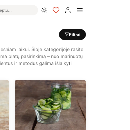
Filtrai
sniam laikui. Šioje kategorijoje rasite
apima platų pasirinkimą – nuo marinuotų
entus ir metodus galima išlaikyti