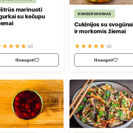
štrūs marinuoti
KONSERVAVIMAS
gurkai su kečupu
iemai
Cukinijos su svogūna
ir morkomis žiemai
★
★
★
★
★
★
★
★
★
★
(2)
(2)
Išsaugoti
Išsaugoti