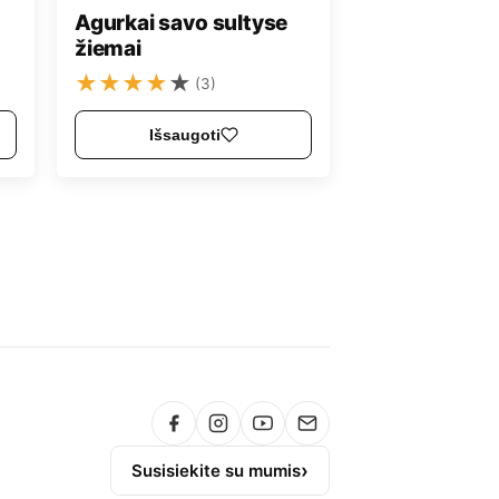
Agurkai savo sultyse
žiemai
★
★
★
★
★
(3)
Išsaugoti
Susisiekite su mumis