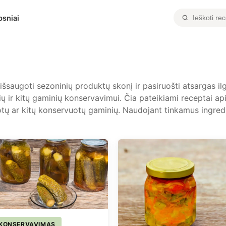
psniai
saugoti sezoninių produktų skonį ir pasiruošti atsargas ilge
isių ir kitų gaminių konservavimui. Čia pateikiami receptai 
otų ar kitų konservuotų gaminių. Naudojant tinkamus ingredi
KONSERVAVIMAS