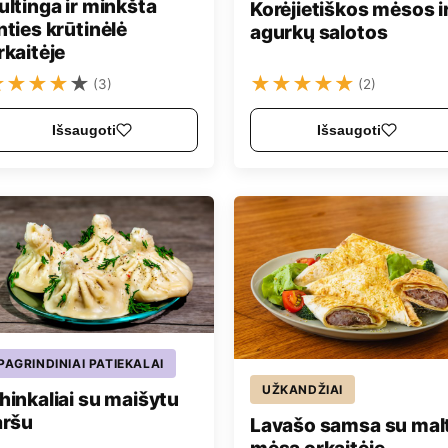
ultinga ir minkšta
Korėjietiškos mėsos i
nties krūtinėlė
agurkų salotos
rkaitėje
★
★
★
★
★
★
★
★
★
★
(3)
(2)
Išsaugoti
Išsaugoti
PAGRINDINIAI PATIEKALAI
UŽKANDŽIAI
hinkaliai su maišytu
aršu
Lavašo samsa su mal