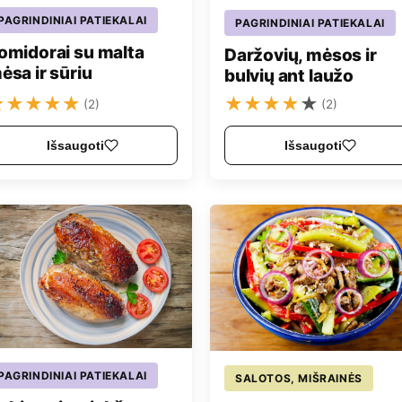
PAGRINDINIAI PATIEKALAI
PAGRINDINIAI PATIEKALAI
omidorai su malta
Daržovių, mėsos ir
ėsa ir sūriu
bulvių ant laužo
★
★
★
★
★
★
★
★
★
★
(2)
(2)
Išsaugoti
Išsaugoti
PAGRINDINIAI PATIEKALAI
SALOTOS, MIŠRAINĖS