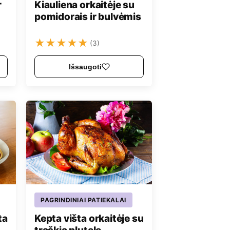
r
Kiauliena orkaitėje su
pomidorais ir bulvėmis
★
★
★
★
★
(3)
Išsaugoti
PAGRINDINIAI PATIEKALAI
ta
Kepta višta orkaitėje su