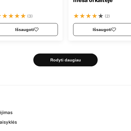
mėsa orkaitėje
★
★
★
★
★
★
★
★
★
★
(3)
(2)
Išsaugoti
Išsaugoti
Rodyti daugiau
ėjimas
aisyklės