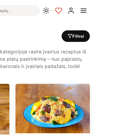
Filtrai
ategorijoje rasite įvairius receptus iš
pima platų pasirinkimą – nuo paprastų
aronais ir įvairiais padažais, todėl