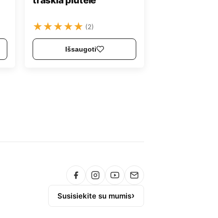
traškia plutele
★
★
★
★
★
(2)
Išsaugoti
Susisiekite su mumis