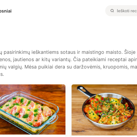
psniai
 pasirinkimų ieškantiems sotaus ir maistingo maisto. Šioje k
ienos, jautienos ar kitų variantų. Čia pateikiami receptai a
inių valgių. Mėsa puikiai dera su daržovėmis, kruopomis, mak
s.