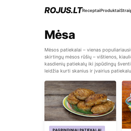
ROJUS.LT
Receptai
Produktai
Strai
Mėsa
Mėsos patiekalai – vienas populiariausių
skirtingų mėsos rūšių – vištienos, kiaul
kasdienių patiekalų iki įspūdingų švent
leidžia kurti skanius ir įvairius patiekalu
PAGRINDINIAI PATIEKALAI