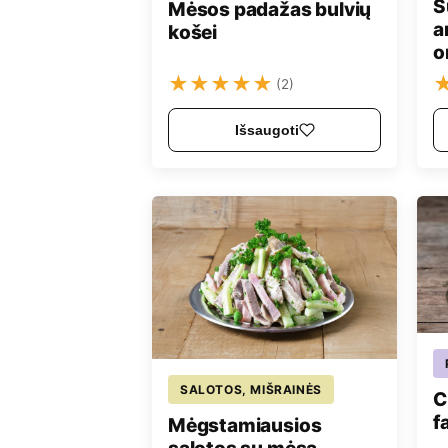
S
Mėsos padažas bulvių
a
košei
o
★
★
★
★
★
(2)
Išsaugoti
SALOTOS, MIŠRAINĖS
C
f
Mėgstamiausios