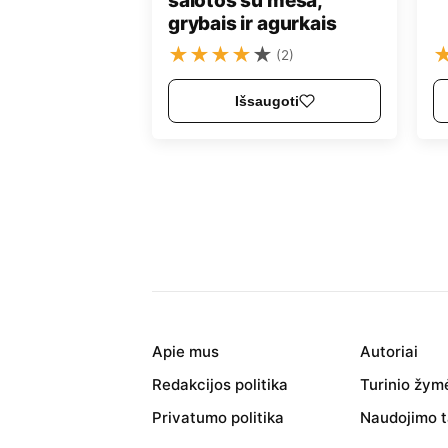
salotos su mėsa,
grybais ir agurkais
★
★
★
★
★
(2)
Išsaugoti
Apie mus
Autoriai
Redakcijos politika
Turinio žym
Privatumo politika
Naudojimo t