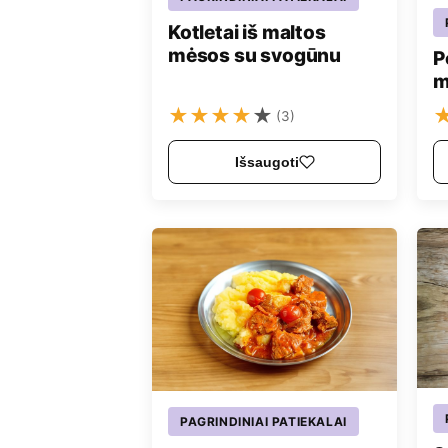
Kotletai iš maltos
mėsos su svogūnu
P
m
★
★
★
★
★
(3)
Išsaugoti
PAGRINDINIAI PATIEKALAI