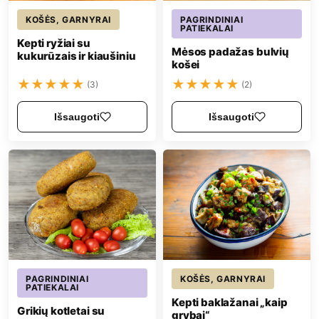
KOŠĖS, GARNYRAI
PAGRINDINIAI
PATIEKALAI
Kepti ryžiai su
Mėsos padažas bulvių
kukurūzais ir kiaušiniu
košei
★
★
★
★
★
★
★
★
★
★
(3)
(2)
Išsaugoti
Išsaugoti
PAGRINDINIAI
KOŠĖS, GARNYRAI
PATIEKALAI
Kepti baklažanai „kaip
Grikių kotletai su
grybai“