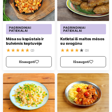
PAGRINDINIAI
PAGRINDINIAI
PATIEKALAI
PATIEKALAI
Mėsa su kopūstais ir
Kotletai iš maltos mėsos
bulvėmis keptuvėje
su svogūnu
★
★
★
★
★
★
★
★
★
★
(2)
(3)
Išsaugoti
Išsaugoti