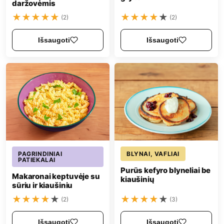
daržovėmis
★
★
★
★
★
★
★
★
★
★
(2)
(2)
Išsaugoti
Išsaugoti
PAGRINDINIAI
BLYNAI, VAFLIAI
PATIEKALAI
Purūs kefyro blyneliai be
Makaronai keptuvėje su
kiaušinių
sūriu ir kiaušiniu
★
★
★
★
★
★
★
★
★
★
(2)
(3)
Išsaugoti
Išsaugoti