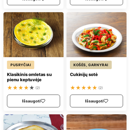
PUSRYČIAI
KOŠĖS, GARNYRAI
Klasikinis omletas su
Cukinijų sotė
pienu keptuvėje
★
★
★
★
★
★
★
★
★
★
(2)
(2)
Išsaugoti
Išsaugoti