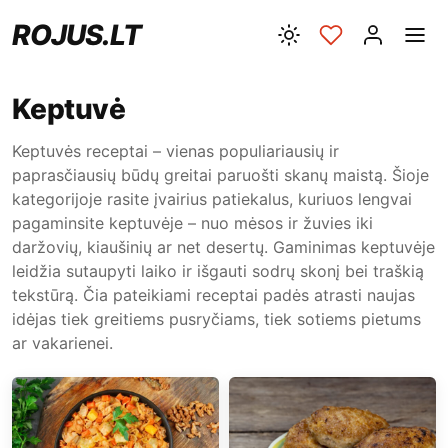
ROJUS.LT
Keptuvė
Keptuvės receptai – vienas populiariausių ir
paprasčiausių būdų greitai paruošti skanų maistą. Šioje
kategorijoje rasite įvairius patiekalus, kuriuos lengvai
pagaminsite keptuvėje – nuo mėsos ir žuvies iki
daržovių, kiaušinių ar net desertų. Gaminimas keptuvėje
leidžia sutaupyti laiko ir išgauti sodrų skonį bei traškią
tekstūrą. Čia pateikiami receptai padės atrasti naujas
idėjas tiek greitiems pusryčiams, tiek sotiems pietums
ar vakarienei.