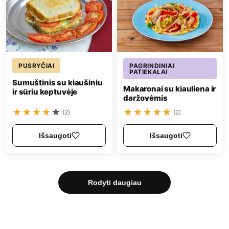
PUSRYČIAI
PAGRINDINIAI
PATIEKALAI
Sumuštinis su kiaušiniu
Makaronai su kiauliena ir
ir sūriu keptuvėje
daržovėmis
★
★
★
★
★
★
★
★
★
★
(2)
(2)
Išsaugoti
Išsaugoti
Rodyti daugiau