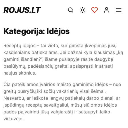
ROJUS.LT
Kategorija:
Idėjos
Receptų idėjos – tai vieta, kur gimsta įkvėpimas jūsų
kasdieniams patiekalams. Jei dažnai kyla klausimas „ką
gaminti šiandien?“, šiame puslapyje rasite daugybę
pasiūlymų, padėsiančių greitai apsispręsti ir atrasti
naujus skonius.
Čia pateikiamos įvairios maisto gaminimo idėjos – nuo
greitų pusryčių iki sočių vakarienių visai šeimai.
Nesvarbu, ar ieškote lengvų patiekalų darbo dienai, ar
įspūdingų receptų savaitgaliui, mūsų siūlomos idėjos
padės paįvairinti jūsų valgiaraštį ir sutaupyti laiko
virtuvėje.