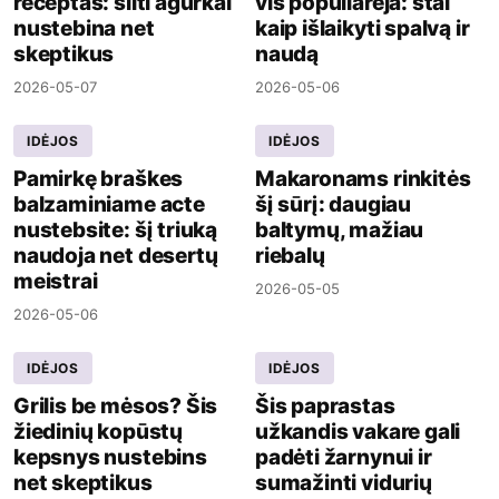
receptas: šilti agurkai
vis populiarėja: štai
nustebina net
kaip išlaikyti spalvą ir
skeptikus
naudą
2026-05-07
2026-05-06
IDĖJOS
IDĖJOS
Pamirkę braškes
Makaronams rinkitės
balzaminiame acte
šį sūrį: daugiau
nustebsite: šį triuką
baltymų, mažiau
naudoja net desertų
riebalų
meistrai
2026-05-05
2026-05-06
IDĖJOS
IDĖJOS
Grilis be mėsos? Šis
Šis paprastas
žiedinių kopūstų
užkandis vakare gali
kepsnys nustebins
padėti žarnynui ir
net skeptikus
sumažinti vidurių