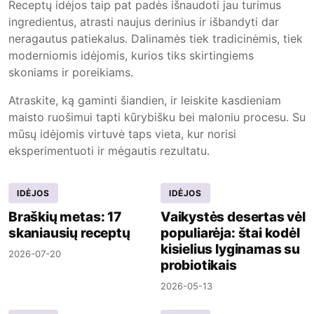
Receptų idėjos taip pat padės išnaudoti jau turimus
ingredientus, atrasti naujus derinius ir išbandyti dar
neragautus patiekalus. Dalinamės tiek tradicinėmis, tiek
moderniomis idėjomis, kurios tiks skirtingiems
skoniams ir poreikiams.
Atraskite, ką gaminti šiandien, ir leiskite kasdieniam
maisto ruošimui tapti kūrybišku bei maloniu procesu. Su
mūsų idėjomis virtuvė taps vieta, kur norisi
eksperimentuoti ir mėgautis rezultatu.
IDĖJOS
IDĖJOS
Braškių metas: 17
Vaikystės desertas vėl
skaniausių receptų
populiarėja: štai kodėl
kisielius lyginamas su
2026-07-20
probiotikais
2026-05-13