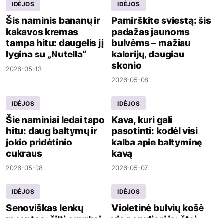
IDĖJOS
IDĖJOS
Šis naminis bananų ir
Pamirškite sviestą: šis
kakavos kremas
padažas jaunoms
tampa hitu: daugelis jį
bulvėms – mažiau
lygina su „Nutella“
kalorijų, daugiau
skonio
2026-05-13
2026-05-08
IDĖJOS
IDĖJOS
Šie naminiai ledai tapo
Kava, kuri gali
hitu: daug baltymų ir
pasotinti: kodėl visi
jokio pridėtinio
kalba apie baltyminę
cukraus
kavą
2026-05-08
2026-05-07
IDĖJOS
IDĖJOS
Senoviškas lenkų
Violetinė bulvių košė