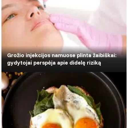
Grožio injekcijos namuose plinta žaibiškai:
gydytojai perspėja apie didelę riziką