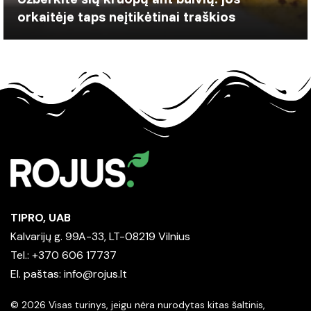
orkaitėje taps neįtikėtinai traškios
TIPRO, UAB
Kalvarijų g. 99A-33, LT-08219 Vilnius
Tel.: +370 606 17737
El. paštas:
info@rojus.lt
© 2026 Visas turinys, jeigu nėra nurodytas kitas šaltinis,