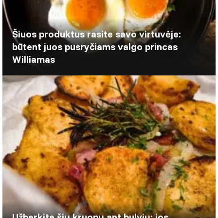
Šiuos produktus rasite savo virtuvėje:
būtent juos pusryčiams valgo princas
Williamas
Užberkite šių kruopų ant bulvių: jos