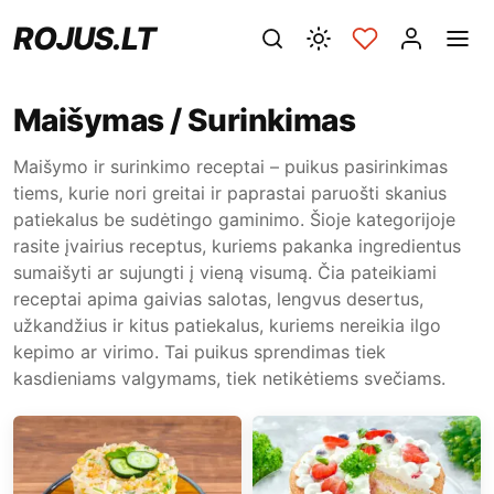
ROJUS.LT
Maišymas / Surinkimas
Maišymo ir surinkimo receptai – puikus pasirinkimas
tiems, kurie nori greitai ir paprastai paruošti skanius
patiekalus be sudėtingo gaminimo. Šioje kategorijoje
rasite įvairius receptus, kuriems pakanka ingredientus
sumaišyti ar sujungti į vieną visumą. Čia pateikiami
receptai apima gaivias salotas, lengvus desertus,
užkandžius ir kitus patiekalus, kuriems nereikia ilgo
kepimo ar virimo. Tai puikus sprendimas tiek
kasdieniams valgymams, tiek netikėtiems svečiams.