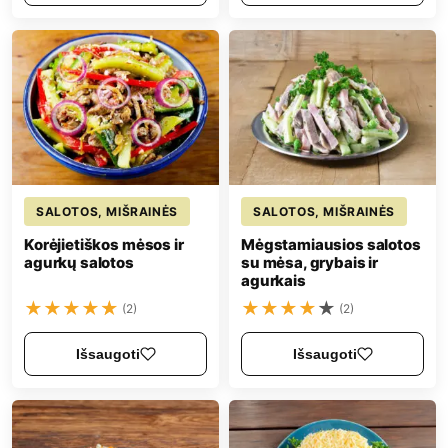
SALOTOS, MIŠRAINĖS
SALOTOS, MIŠRAINĖS
Korėjietiškos mėsos ir
Mėgstamiausios salotos
agurkų salotos
su mėsa, grybais ir
agurkais
★
★
★
★
★
★
★
★
★
★
(2)
(2)
Išsaugoti
Išsaugoti