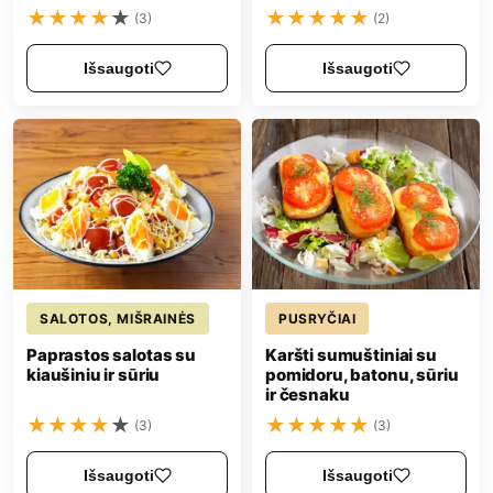
★
★
★
★
★
★
★
★
★
★
(3)
(2)
Išsaugoti
Išsaugoti
SALOTOS, MIŠRAINĖS
PUSRYČIAI
Paprastos salotas su
Karšti sumuštiniai su
kiaušiniu ir sūriu
pomidoru, batonu, sūriu
ir česnaku
★
★
★
★
★
★
★
★
★
★
(3)
(3)
Išsaugoti
Išsaugoti