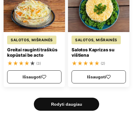
SALOTOS, MIŠRAINĖS
SALOTOS, MIŠRAINĖS
Greitai rauginti traškūs
Salotos Kaprizas su
kopūstai be acto
vištiena
★
★
★
★
★
★
★
★
★
★
(3)
(2)
Išsaugoti
Išsaugoti
Rodyti daugiau