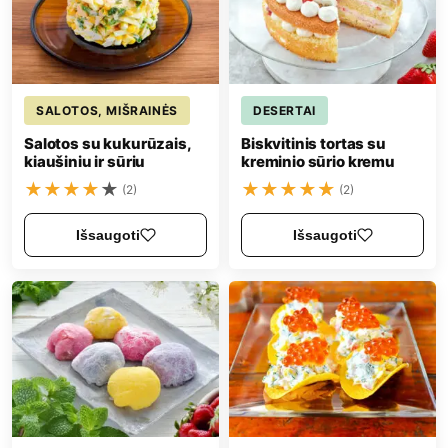
SALOTOS, MIŠRAINĖS
DESERTAI
Salotos su kukurūzais,
Biskvitinis tortas su
kiaušiniu ir sūriu
kreminio sūrio kremu
★
★
★
★
★
★
★
★
★
★
(2)
(2)
Išsaugoti
Išsaugoti