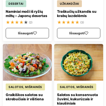
DESERTAI
UŽKANDŽIAI
Naminiai moči iš ryžių
Traškučių užkandis su
miltų – Japonų desertas
krabų lazdelėmis
★
★
★
★
★
★
★
★
★
★
(2)
(3)
Išsaugoti
Išsaugoti
SALOTOS, MIŠRAINĖS
SALOTOS, MIŠRAINĖS
Graikiškos salotos su
Salotos su konservuota
skrebučiais ir vištiena
žuvimi, kukurūzais ir
kiaušiniais