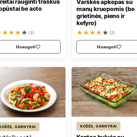
reitai rauginti traškūs
Varškės apkepas su
opūstai be acto
manų kruopomis (be
grietinės, pieno ir
kefyro)
★
★
★
★
★
★
★
★
★
★
(3)
(2)
Išsaugoti
Išsaugoti
KOŠĖS, GARNYRAI
KOŠĖS, GARNYRAI