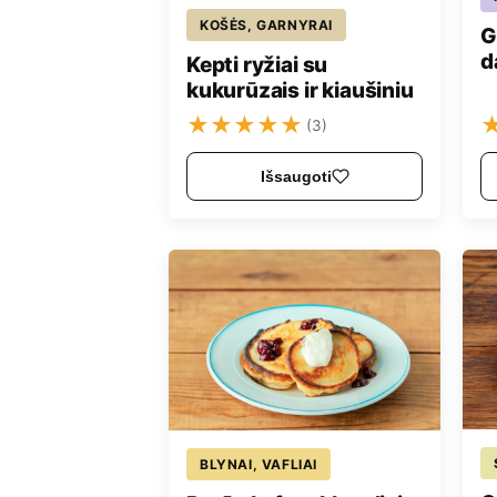
KOŠĖS, GARNYRAI
G
d
Kepti ryžiai su
kukurūzais ir kiaušiniu
★
★
★
★
★
(3)
Išsaugoti
BLYNAI, VAFLIAI