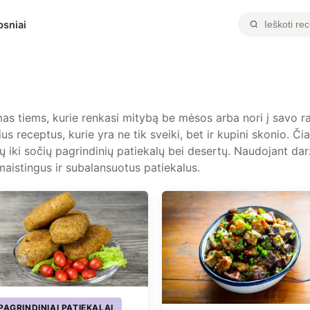
psniai
mas tiems, kurie renkasi mitybą be mėsos arba nori į savo ra
rius receptus, kurie yra ne tik sveiki, bet ir kupini skonio. 
ų iki sočių pagrindinių patiekalų bei desertų. Naudojant dar
maistingus ir subalansuotus patiekalus.
PAGRINDINIAI PATIEKALAI