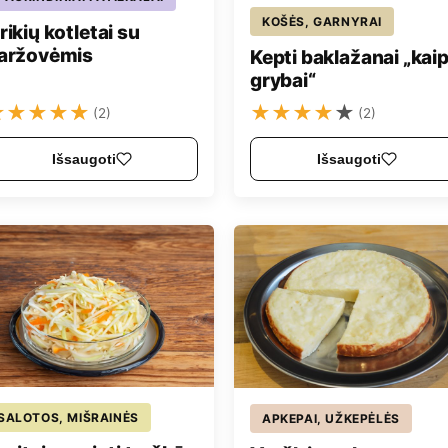
KOŠĖS, GARNYRAI
rikių kotletai su
aržovėmis
Kepti baklažanai „kai
grybai“
★
★
★
★
★
★
★
★
★
★
(2)
(2)
Išsaugoti
Išsaugoti
SALOTOS, MIŠRAINĖS
APKEPAI, UŽKEPĖLĖS