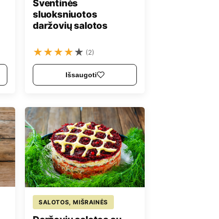
Šventinės
sluoksniuotos
daržovių salotos
★
★
★
★
★
(2)
Išsaugoti
SALOTOS, MIŠRAINĖS