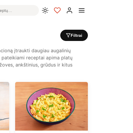
Filtrai
cioną įtraukti daugiau augalinių
Čia pateikiami receptai apima platų
žoves, ankštinius, grūdus ir kitus