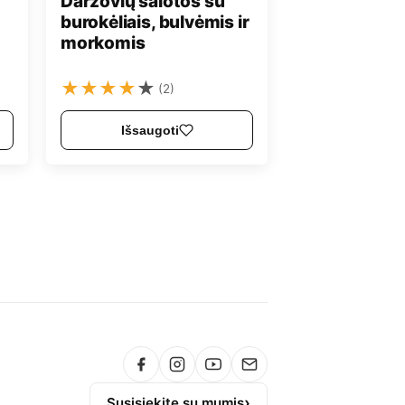
Daržovių salotos su
burokėliais, bulvėmis ir
morkomis
★
★
★
★
★
(2)
Išsaugoti
Susisiekite su mumis