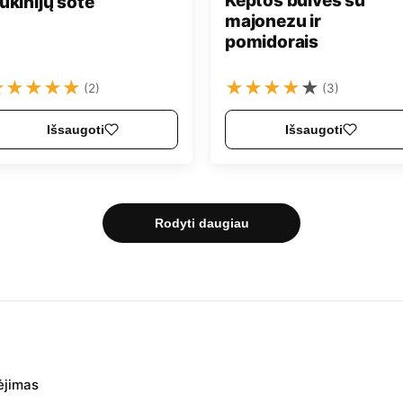
Keptos bulvės su
ukinijų sotė
majonezu ir
pomidorais
★
★
★
★
★
★
★
★
★
★
(2)
(3)
Išsaugoti
Išsaugoti
Rodyti daugiau
ėjimas