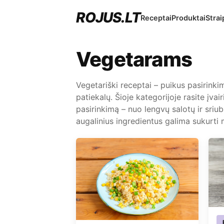
ROJUS.LT
Receptai
Produktai
Strai
Vegetarams
Vegetariški receptai – puikus pasirinki
patiekalų. Šioje kategorijoje rasite įvai
pasirinkimą – nuo lengvų salotų ir sriub
augalinius ingredientus galima sukurti 