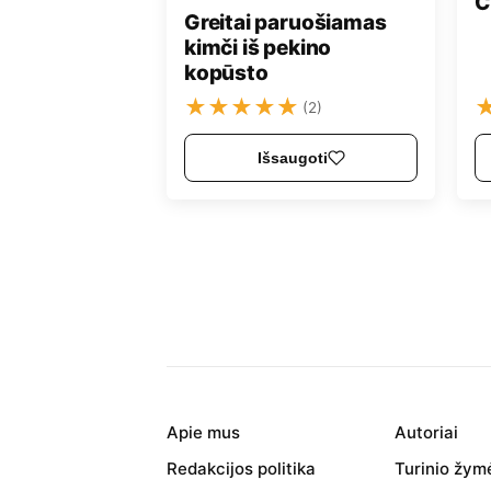
C
Greitai paruošiamas
kimči iš pekino
kopūsto
★
★
★
★
★
(2)
Išsaugoti
Apie mus
Autoriai
Redakcijos politika
Turinio žym