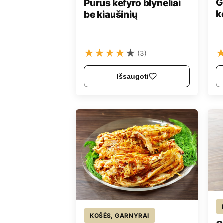
G
Purūs kefyro blyneliai
k
be kiaušinių
★
★
★
★
★
(3)
Išsaugoti
KOŠĖS, GARNYRAI