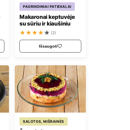
PAGRINDINIAI PATIEKALAI
p
Makaronai keptuvėje
su sūriu ir kiaušiniu
★
★
★
★
★
(2)
Išsaugoti
SALOTOS, MIŠRAINĖS