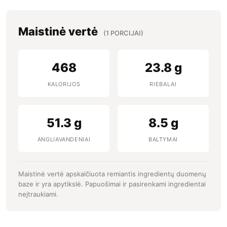
Maistinė vertė
(1 PORCIJAI)
468
23.8 g
KALORIJOS
RIEBALAI
51.3 g
8.5 g
ANGLIAVANDENIAI
BALTYMAI
Maistinė vertė apskaičiuota remiantis ingredientų duomenų
baze ir yra apytikslė. Papuošimai ir pasirenkami ingredientai
neįtraukiami.