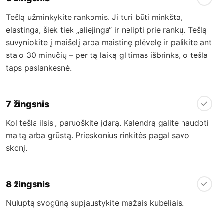
Tešlą užminkykite rankomis. Ji turi būti minkšta,
elastinga, šiek tiek „aliejinga“ ir nelipti prie rankų. Tešlą
suvyniokite į maišelį arba maistinę plėvelę ir palikite ant
stalo 30 minučių – per tą laiką glitimas išbrinks, o tešla
taps paslankesnė.
7 žingsnis
Kol tešla ilsisi, paruoškite įdarą. Kalendrą galite naudoti
maltą arba grūstą. Prieskonius rinkitės pagal savo
skonį.
8 žingsnis
Nuluptą svogūną supjaustykite mažais kubeliais.