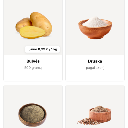
nuo 0,39 € / 1 kg
Bulvės
Druska
500
gramų
pagal skonį