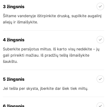
3 žingsnis
Šiltame vandenyje ištirpinkite druską, supilkite augalinį
aliejų ir išmaišykite.
4 žingsnis
Suberkite persijotus miltus. Iš karto visų nedėkite – jų
gali prireikti mažiau. Iš pradžių tešlą išmaišykite
šaukštu.
5 žingsnis
Jei tešla per skysta, įberkite dar šiek tiek miltų.
6 žingsnis