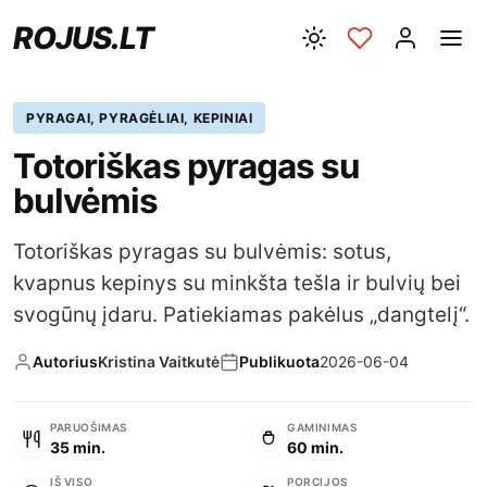
ROJUS.LT
PYRAGAI, PYRAGĖLIAI, KEPINIAI
Totoriškas pyragas su
bulvėmis
Totoriškas pyragas su bulvėmis: sotus,
kvapnus kepinys su minkšta tešla ir bulvių bei
svogūnų įdaru. Patiekiamas pakėlus „dangtelį“.
Autorius
Kristina Vaitkutė
Publikuota
2026-06-04
PARUOŠIMAS
GAMINIMAS
35 min.
60 min.
IŠ VISO
PORCIJOS