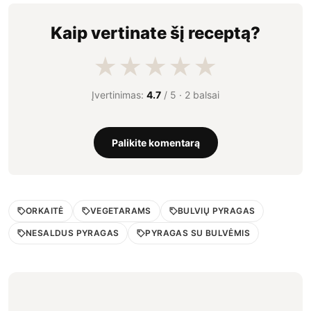
Kaip vertinate šį receptą?
★
★
★
★
★
Įvertinimas:
4.7
/ 5 ·
2 balsai
Palikite komentarą
ORKAITĖ
VEGETARAMS
BULVIŲ PYRAGAS
NESALDUS PYRAGAS
PYRAGAS SU BULVĖMIS