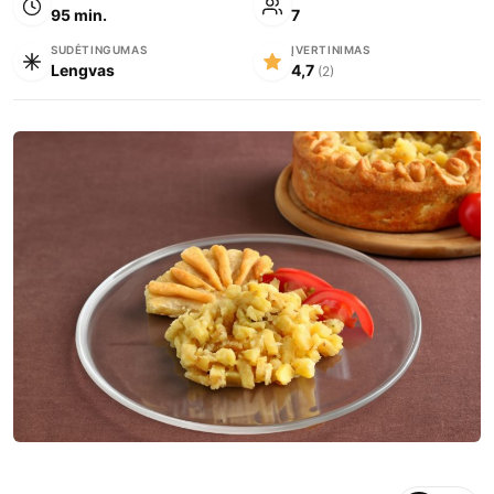
95 min.
7
SUDĖTINGUMAS
ĮVERTINIMAS
Lengvas
4,7
(2)