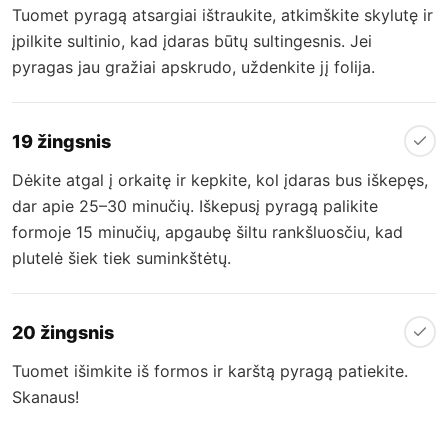
Tuomet pyragą atsargiai ištraukite, atkimškite skylutę ir
įpilkite sultinio, kad įdaras būtų sultingesnis. Jei
pyragas jau gražiai apskrudo, uždenkite jį folija.
19 žingsnis
Dėkite atgal į orkaitę ir kepkite, kol įdaras bus iškepęs,
dar apie 25–30 minučių. Iškepusį pyragą palikite
formoje 15 minučių, apgaubę šiltu rankšluosčiu, kad
plutelė šiek tiek suminkštėtų.
20 žingsnis
Tuomet išimkite iš formos ir karštą pyragą patiekite.
Skanaus!