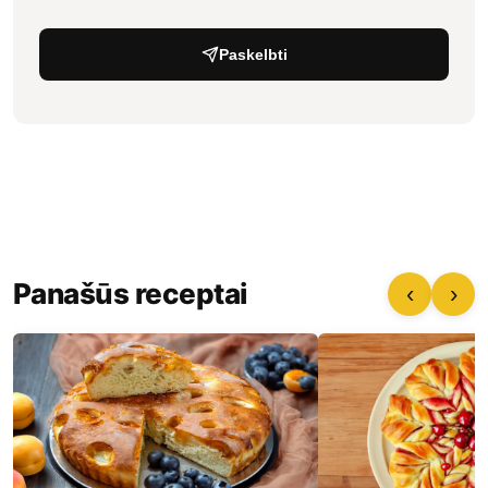
Paskelbti
Panašūs receptai
‹
›
Varškės mielinis pyragas su
Gėlės pyragas iš 
abrikosų uogiene
150 min
60 min.
Paruošimas:
30 mi
30 min.
Gaminimas: