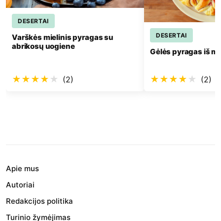
Lengvas
S
Lengvas
Sudėtingumas:
DESERTAI
Peržiūrėti 
DESERTAI
Varškės mielinis pyragas su
Peržiūrėti receptą
abrikosų uogiene
Gėlės pyragas iš mi
Išsau
Išsaugoti
★
★
★
★
★
★
★
★
★
★
(2)
(2)
Apie mus
Autoriai
Redakcijos politika
Turinio žymėjimas