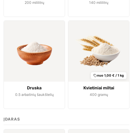
200
mililitrų
140
mililitrų
nuo 1,00 € / 1 kg
Druska
Kvietiniai miltai
0.5
arbatinių šaukštelių
400
gramų
ĮDARAS