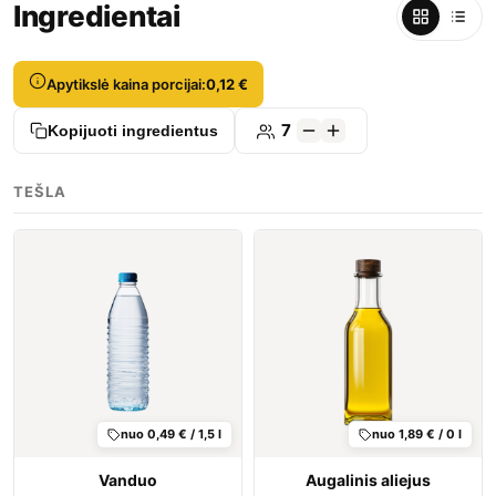
Ingredientai
Apytikslė kaina porcijai:
0,12 €
7
Kopijuoti ingredientus
TEŠLA
nuo 0,49 € / 1,5 l
nuo 1,89 € / 0 l
Vanduo
Augalinis aliejus