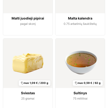
Malti juodieji pipirai
Malta kalendra
pagal skonį
0.75
arbatinių šaukštelių
nuo 1,09 € / 200 g
nuo 0,59 € / 62 g
Sviestas
Sultinys
25
gramai
75
mililitrai