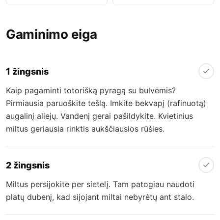
Gaminimo eiga
1 žingsnis
Kaip pagaminti totorišką pyragą su bulvėmis?
Pirmiausia paruoškite tešlą. Imkite bekvapį (rafinuotą)
augalinį aliejų. Vandenį gerai pašildykite. Kvietinius
miltus geriausia rinktis aukščiausios rūšies.
2 žingsnis
Miltus persijokite per sietelį. Tam patogiau naudoti
platų dubenį, kad sijojant miltai nebyrėtų ant stalo.