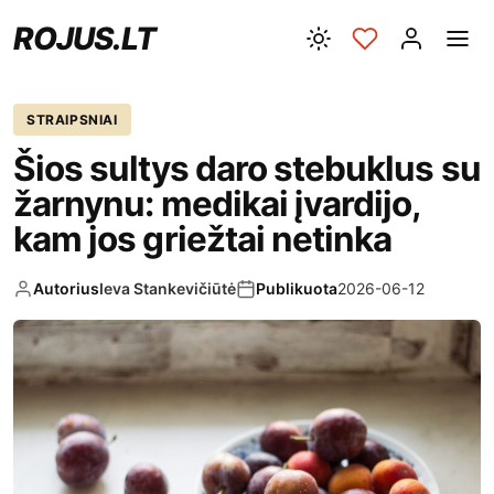
ROJUS.LT
STRAIPSNIAI
Šios sultys daro stebuklus su
žarnynu: medikai įvardijo,
kam jos griežtai netinka
Autorius
Ieva Stankevičiūtė
Publikuota
2026-06-12