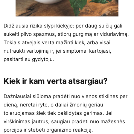
Didžiausia rizika slypi kiekyje: per daug sulčių gali
sukelti pilvo spazmus, stiprų gurgimą ar viduriavimą.
Tokiais atvejais verta mažinti kiekį arba visai
nutraukti vartojimą ir, jei simptomai kartojasi,
pasitarti su gydytoju.
Kiek ir kam verta atsargiau?
Dažniausiai siūloma pradėti nuo vienos stiklinės per
dieną, neretai ryte, o daliai žmonių geriau
toleruojamas šiek tiek pašildytas gėrimas. Jei
virškinimas jautrus, saugiau pradėti nuo mažesnės
porcijos ir stebėti organizmo reakciją.