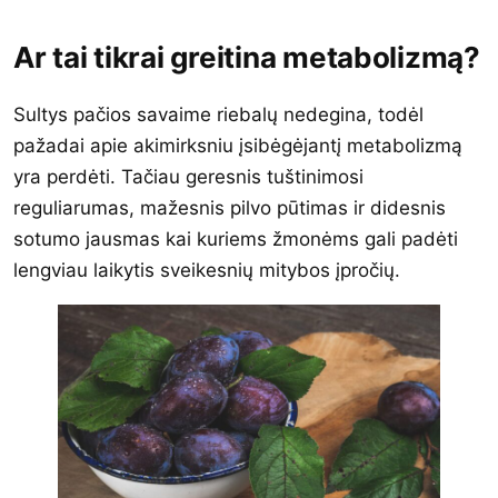
Ar tai tikrai greitina metabolizmą?
Sultys pačios savaime riebalų nedegina, todėl
pažadai apie akimirksniu įsibėgėjantį metabolizmą
yra perdėti. Tačiau geresnis tuštinimosi
reguliarumas, mažesnis pilvo pūtimas ir didesnis
sotumo jausmas kai kuriems žmonėms gali padėti
lengviau laikytis sveikesnių mitybos įpročių.