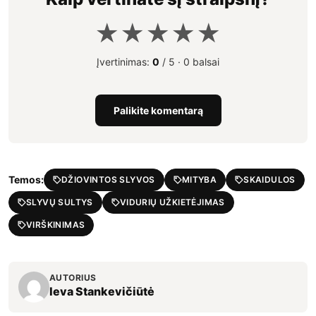
★
★
★
★
★
Įvertinimas:
0
/ 5 ·
0 balsai
Palikite komentarą
Temos:
DŽIOVINTOS SLYVOS
MITYBA
SKAIDULOS
SLYVŲ SULTYS
VIDURIŲ UŽKIETĖJIMAS
VIRŠKINIMAS
AUTORIUS
Ieva Stankevičiūtė