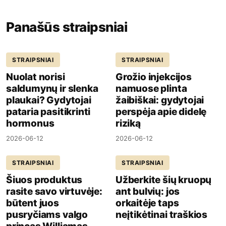
Panašūs straipsniai
STRAIPSNIAI
STRAIPSNIAI
Nuolat norisi
Grožio injekcijos
saldumynų ir slenka
namuose plinta
plaukai? Gydytojai
žaibiškai: gydytojai
pataria pasitikrinti
perspėja apie didelę
hormonus
riziką
2026-06-12
2026-06-12
STRAIPSNIAI
STRAIPSNIAI
Šiuos produktus
Užberkite šių kruopų
rasite savo virtuvėje:
ant bulvių: jos
būtent juos
orkaitėje taps
pusryčiams valgo
neįtikėtinai traškios