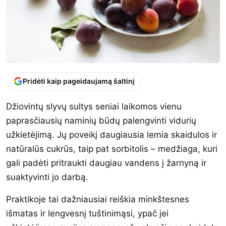
Pridėti kaip pageidaujamą šaltinį
Džiovintų slyvų sultys seniai laikomos vienu
paprasčiausių naminių būdų palengvinti vidurių
užkietėjimą. Jų poveikį daugiausia lemia skaidulos ir
natūralūs cukrūs, taip pat sorbitolis – medžiaga, kuri
gali padėti pritraukti daugiau vandens į žarnyną ir
suaktyvinti jo darbą.
Praktikoje tai dažniausiai reiškia minkštesnes
išmatas ir lengvesnį tuštinimąsi, ypač jei