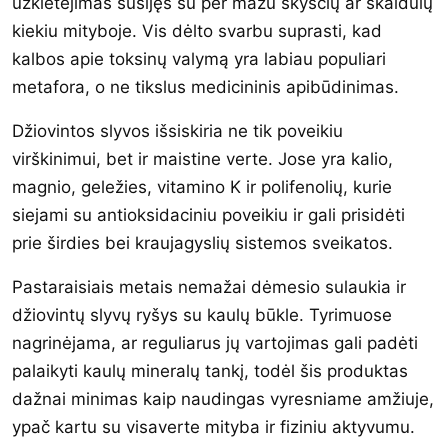
užkietėjimas susijęs su per mažu skysčių ar skaidulų
kiekiu mityboje. Vis dėlto svarbu suprasti, kad
kalbos apie toksinų valymą yra labiau populiari
metafora, o ne tikslus medicininis apibūdinimas.
Džiovintos slyvos išsiskiria ne tik poveikiu
virškinimui, bet ir maistine verte. Jose yra kalio,
magnio, geležies, vitamino K ir polifenolių, kurie
siejami su antioksidaciniu poveikiu ir gali prisidėti
prie širdies bei kraujagyslių sistemos sveikatos.
Pastaraisiais metais nemažai dėmesio sulaukia ir
džiovintų slyvų ryšys su kaulų būkle. Tyrimuose
nagrinėjama, ar reguliarus jų vartojimas gali padėti
palaikyti kaulų mineralų tankį, todėl šis produktas
dažnai minimas kaip naudingas vyresniame amžiuje,
ypač kartu su visaverte mityba ir fiziniu aktyvumu.