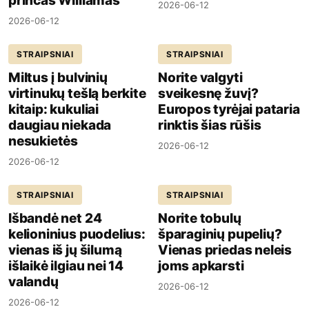
princas Williamas
2026-06-12
2026-06-12
STRAIPSNIAI
STRAIPSNIAI
Miltus į bulvinių
Norite valgyti
virtinukų tešlą berkite
sveikesnę žuvį?
kitaip: kukuliai
Europos tyrėjai pataria
daugiau niekada
rinktis šias rūšis
nesukietės
2026-06-12
2026-06-12
STRAIPSNIAI
STRAIPSNIAI
Išbandė net 24
Norite tobulų
kelioninius puodelius:
šparaginių pupelių?
vienas iš jų šilumą
Vienas priedas neleis
išlaikė ilgiau nei 14
joms apkarsti
valandų
2026-06-12
2026-06-12