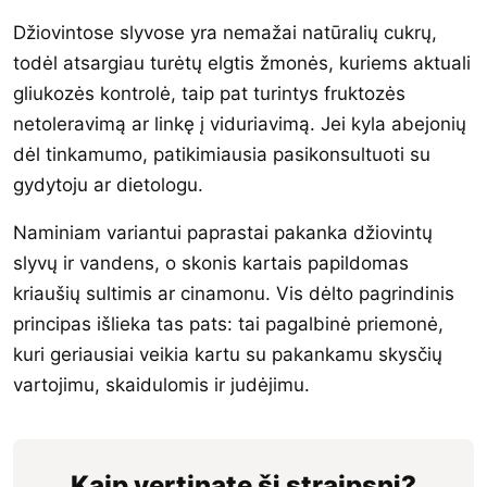
Džiovintose slyvose yra nemažai natūralių cukrų,
todėl atsargiau turėtų elgtis žmonės, kuriems aktuali
gliukozės kontrolė, taip pat turintys fruktozės
netoleravimą ar linkę į viduriavimą. Jei kyla abejonių
dėl tinkamumo, patikimiausia pasikonsultuoti su
gydytoju ar dietologu.
Naminiam variantui paprastai pakanka džiovintų
slyvų ir vandens, o skonis kartais papildomas
kriaušių sultimis ar cinamonu. Vis dėlto pagrindinis
principas išlieka tas pats: tai pagalbinė priemonė,
kuri geriausiai veikia kartu su pakankamu skysčių
vartojimu, skaidulomis ir judėjimu.
Kaip vertinate šį straipsnį?