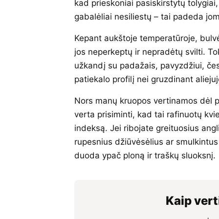
kad prieskoniai pasiskirstytų tolygiai
gabalėliai nesiliestų – tai padeda joms
Kepant aukštoje temperatūroje, bulvė
jos neperkeptų ir nepradėtų svilti. T
užkandį su padažais, pavyzdžiui, česn
patiekalo profilį nei gruzdinant aliejuj
Nors manų kruopos vertinamos dėl pa
verta prisiminti, kad tai rafinuotų kvi
indeksą. Jei ribojate greituosius ang
rupesnius džiūvėsėlius ar smulkintus
duoda ypač ploną ir traškų sluoksnį.
Kaip vert