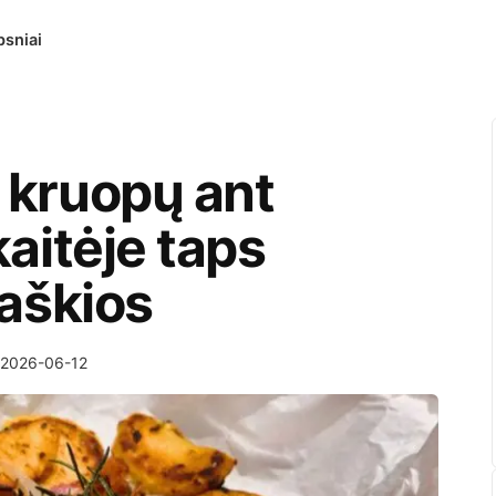
psniai
 kruopų ant
kaitėje taps
raškios
2026-06-12