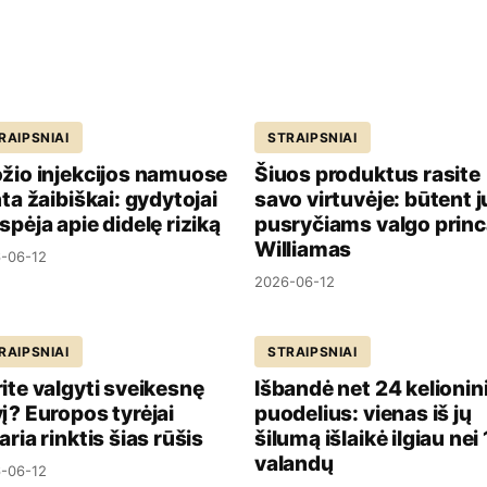
RAIPSNIAI
STRAIPSNIAI
žio injekcijos namuose
Šiuos produktus rasite
nta žaibiškai: gydytojai
savo virtuvėje: būtent 
spėja apie didelę riziką
pusryčiams valgo prin
Williamas
-06-12
2026-06-12
RAIPSNIAI
STRAIPSNIAI
ite valgyti sveikesnę
Išbandė net 24 kelionin
į? Europos tyrėjai
puodelius: vienas iš jų
aria rinktis šias rūšis
šilumą išlaikė ilgiau nei
valandų
-06-12