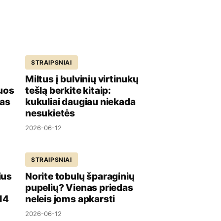
STRAIPSNIAI
Miltus į bulvinių virtinukų
juos
tešlą berkite kitaip:
cas
kukuliai daugiau niekada
nesukietės
2026-06-12
STRAIPSNIAI
ius
Norite tobulų šparaginių
pupelių? Vienas priedas
 14
neleis joms apkarsti
2026-06-12