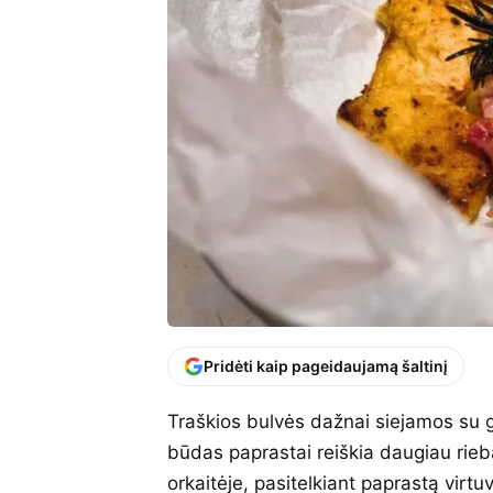
Pridėti kaip pageidaujamą šaltinį
Traškios bulvės dažnai siejamos su g
būdas paprastai reiškia daugiau rie
orkaitėje, pasitelkiant paprastą vir