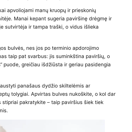
ukai apvoliojami manų kruopų ir prieskonių
aitėje. Manai kepant sugeria paviršinę drėgmę ir
e sutvirtėja ir tampa traški, o vidus išlieka
gos bulvės, nes jos po terminio apdorojimo
s taip pat svarbus: jis suminkština paviršių, o
 puode, greičiau išdžiūsta ir geriau pasidengia
jaustyti panašaus dydžio skiltelėmis ar
eptų tolygiai. Apvirtas bulves nukoškite, o kol dar
 stipriai pakratykite – taip paviršius šiek tiek
nis.