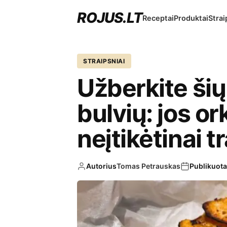
ROJUS.LT
Receptai
Produktai
Strai
STRAIPSNIAI
Užberkite šių
bulvių: jos or
neįtikėtinai t
Autorius
Tomas Petrauskas
Publikuota