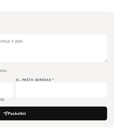
aukas
EL. PAŠTO ADRESAS
*
UI
Paskelbti