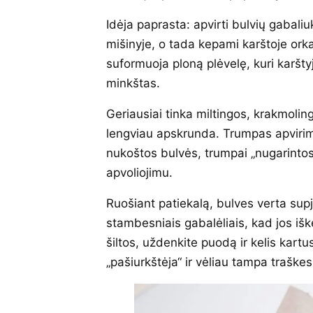
Idėja paprasta: apvirti bulvių gabali
mišinyje, o tada kepami karštoje ork
suformuoja ploną plėvelę, kuri karštyj
minkštas.
Geriausiai tinka miltingos, krakmolin
lengviau apskrunda. Trumpas apvirima
nukoštos bulvės, trumpai „nugarintos“
apvoliojimu.
Ruošiant patiekalą, bulves verta sup
stambesniais gabalėliais, kad jos išk
šiltos, uždenkite puodą ir kelis kartus
„pašiurkštėja“ ir vėliau tampa traškes