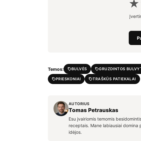
★
Įvert
P
Temos:
BULVĖS
GRUZDINTOS BULVY
PRIESKONIAI
TRAŠKŪS PATIEKALAI
AUTORIUS
Tomas Petrauskas
Esu įvairiomis temomis besidomintis 
receptais. Mane labiausiai domina
idėjos.