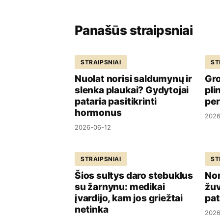
Panašūs straipsniai
STRAIPSNIAI
ST
Nuolat norisi saldumynų ir
Gro
slenka plaukai? Gydytojai
pli
pataria pasitikrinti
per
hormonus
2026
2026-06-12
STRAIPSNIAI
ST
Šios sultys daro stebuklus
Nor
su žarnynu: medikai
žuv
įvardijo, kam jos griežtai
pat
netinka
2026