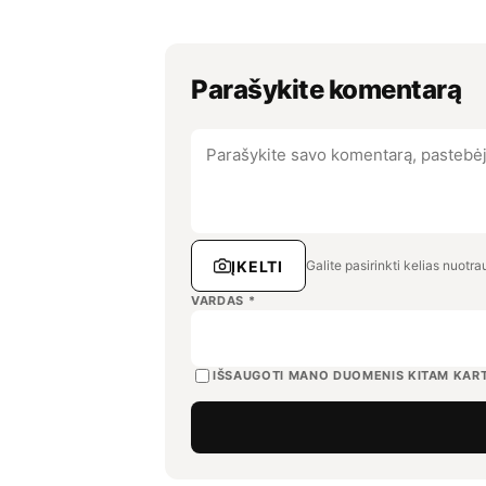
Parašykite komentarą
ĮKELTI
Galite pasirinkti kelias nuotr
VARDAS
*
IŠSAUGOTI MANO DUOMENIS KITAM KART