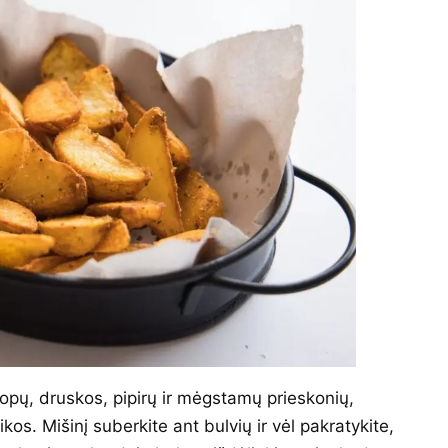
uopų, druskos, pipirų ir mėgstamų prieskonių,
kos. Mišinį suberkite ant bulvių ir vėl pakratykite,