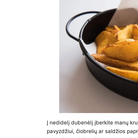
Į nedidelį dubenėlį įberkite manų kr
pavyzdžiui, čiobrelių ar saldžios papri