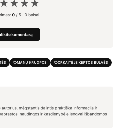
★
★
★
★
inimas:
0
/ 5 ·
0 balsai
alikite komentarą
TĖS
MANŲ KRUOPOS
ORKAITĖJE KEPTOS BULVĖS
autorius, mėgstantis dalintis praktiška informacija ir
 paprastos, naudingos ir kasdienybėje lengvai išbandomos