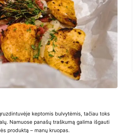
ruzdintuvėje keptomis bulvytėmis, tačiau toks
balų. Namuose panašų traškumą galima išgauti
tuvės produktą – manų kruopas.