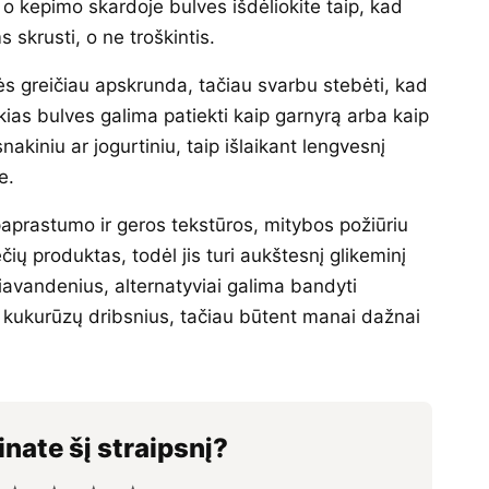
, o kepimo skardoje bulves išdėliokite taip, kad
 skrusti, o ne troškintis.
s greičiau apskrunda, tačiau svarbu stebėti, kad
okias bulves galima patiekti kaip garnyrą arba kaip
akiniu ar jogurtiniu, taip išlaikant lengvesnį
e.
prastumo ir geros tekstūros, mitybos požiūriu
ečių produktas, todėl jis turi aukštesnį glikeminį
liavandenius, alternatyviai galima bandyti
 kukurūzų dribsnius, tačiau būtent manai dažnai
inate šį straipsnį?