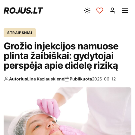
ROJUS.LT
STRAIPSNIAI
Grožio injekcijos namuose
plinta žaibiškai: gydytojai
perspėja apie didelę riziką
Autorius
Lina Kazlauskienė
Publikuota
2026-06-12