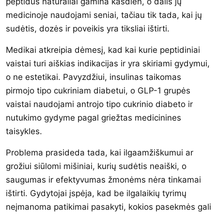
peptidus natūraliai gamina kasdien, o dalis jų
medicinoje naudojami seniai, tačiau tik tada, kai jų
sudėtis, dozės ir poveikis yra tiksliai ištirti.
Medikai atkreipia dėmesį, kad kai kurie peptidiniai
vaistai turi aiškias indikacijas ir yra skiriami gydymui,
o ne estetikai. Pavyzdžiui, insulinas taikomas
pirmojo tipo cukriniam diabetui, o GLP-1 grupės
vaistai naudojami antrojo tipo cukrinio diabeto ir
nutukimo gydyme pagal griežtas medicinines
taisykles.
Problema prasideda tada, kai ilgaamžiškumui ar
grožiui siūlomi mišiniai, kurių sudėtis neaiški, o
saugumas ir efektyvumas žmonėms nėra tinkamai
ištirti. Gydytojai įspėja, kad be ilgalaikių tyrimų
neįmanoma patikimai pasakyti, kokios pasekmės gali