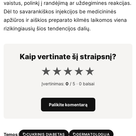
vaistus, polinkį į randėjimą ar uždegimines reakcijas.
Dėl to savarankiškos injekcijos be medicininės
apžiūros ir aiškios preparato kilmės laikomos viena
rizikingiausių šios tendencijos dalių.
Kaip vertinate šį straipsnį?
★
★
★
★
★
Įvertinimas:
0
/ 5 ·
0 balsai
Palikite komentarą
Temos:
CUKRINIS DIABETAS
DERMATOLOGIJA