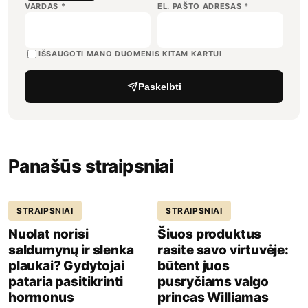
VARDAS
*
EL. PAŠTO ADRESAS
*
IŠSAUGOTI MANO DUOMENIS KITAM KARTUI
Paskelbti
Panašūs straipsniai
STRAIPSNIAI
STRAIPSNIAI
Nuolat norisi
Šiuos produktus
saldumynų ir slenka
rasite savo virtuvėje:
plaukai? Gydytojai
būtent juos
pataria pasitikrinti
pusryčiams valgo
hormonus
princas Williamas