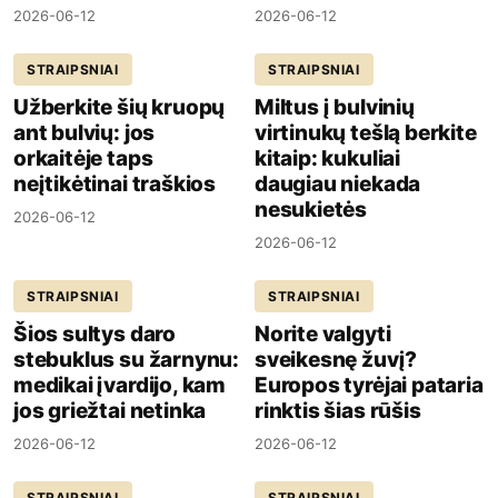
2026-06-12
2026-06-12
STRAIPSNIAI
STRAIPSNIAI
Užberkite šių kruopų
Miltus į bulvinių
ant bulvių: jos
virtinukų tešlą berkite
orkaitėje taps
kitaip: kukuliai
neįtikėtinai traškios
daugiau niekada
nesukietės
2026-06-12
2026-06-12
STRAIPSNIAI
STRAIPSNIAI
Šios sultys daro
Norite valgyti
stebuklus su žarnynu:
sveikesnę žuvį?
medikai įvardijo, kam
Europos tyrėjai pataria
jos griežtai netinka
rinktis šias rūšis
2026-06-12
2026-06-12
STRAIPSNIAI
STRAIPSNIAI