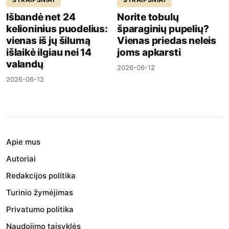
Išbandė net 24
Norite tobulų
kelioninius puodelius:
šparaginių pupelių?
vienas iš jų šilumą
Vienas priedas neleis
išlaikė ilgiau nei 14
joms apkarsti
valandų
2026-06-12
2026-06-12
Apie mus
Autoriai
Redakcijos politika
Turinio žymėjimas
Privatumo politika
Naudojimo taisyklės