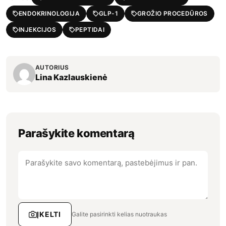
ENDOKRINOLOGIJA
GLP-1
GROŽIO PROCEDŪROS
INJEKCIJOS
PEPTIDAI
AUTORIUS
Lina Kazlauskienė
Parašykite komentarą
ĮKELTI
Galite pasirinkti kelias nuotraukas