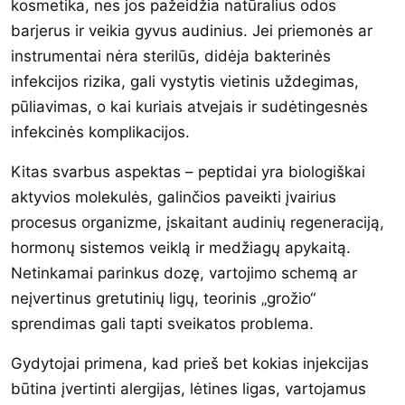
kosmetika, nes jos pažeidžia natūralius odos
barjerus ir veikia gyvus audinius. Jei priemonės ar
instrumentai nėra sterilūs, didėja bakterinės
infekcijos rizika, gali vystytis vietinis uždegimas,
pūliavimas, o kai kuriais atvejais ir sudėtingesnės
infekcinės komplikacijos.
Kitas svarbus aspektas – peptidai yra biologiškai
aktyvios molekulės, galinčios paveikti įvairius
procesus organizme, įskaitant audinių regeneraciją,
hormonų sistemos veiklą ir medžiagų apykaitą.
Netinkamai parinkus dozę, vartojimo schemą ar
neįvertinus gretutinių ligų, teorinis „grožio“
sprendimas gali tapti sveikatos problema.
Gydytojai primena, kad prieš bet kokias injekcijas
būtina įvertinti alergijas, lėtines ligas, vartojamus