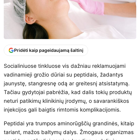
Pridėti kaip pageidaujamą šaltinį
Socialiniuose tinkluose vis dažniau reklamuojami
vadinamieji grožio dūriai su peptidais, žadantys
jaunystę, stangresnę odą ar greitesnį atsistatymą.
Tačiau gydytojai pabrėžia, kad dalis tokių produktų
neturi patikimų klinikinių įrodymų, o savarankiškos
injekcijos gali baigtis rimtomis komplikacijomis.
Peptidai yra trumpos aminorūgščių grandinės, kitaip
tariant, mažos baltymų dalys. Žmogaus organizmas