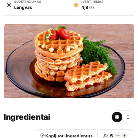
SUDĖTINGUMAS
ĮVERTINIMAS
Lengvas
4,8
(3)
Ingredientai
5
Kopijuoti ingredientus