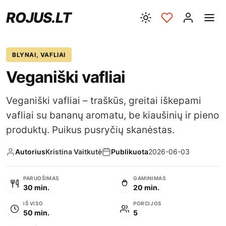
ROJUS.LT
BLYNAI, VAFLIAI
Veganiški vafliai
Veganiški vafliai – traškūs, greitai iškepami
vafliai su bananų aromatu, be kiaušinių ir pieno
produktų. Puikus pusryčių skanėstas.
Autorius
Kristina Vaitkutė
Publikuota
2026-06-03
PARUOŠIMAS
GAMINIMAS
30 min.
20 min.
IŠ VISO
PORCIJOS
50 min.
5