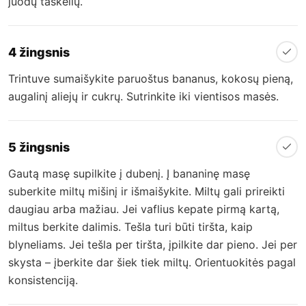
juodų taškelių.
4 žingsnis
Trintuve sumaišykite paruoštus bananus, kokosų pieną,
augalinį aliejų ir cukrų. Sutrinkite iki vientisos masės.
5 žingsnis
Gautą masę supilkite į dubenį. Į bananinę masę
suberkite miltų mišinį ir išmaišykite. Miltų gali prireikti
daugiau arba mažiau. Jei vaflius kepate pirmą kartą,
miltus berkite dalimis. Tešla turi būti tiršta, kaip
blyneliams. Jei tešla per tiršta, įpilkite dar pieno. Jei per
skysta – įberkite dar šiek tiek miltų. Orientuokitės pagal
konsistenciją.