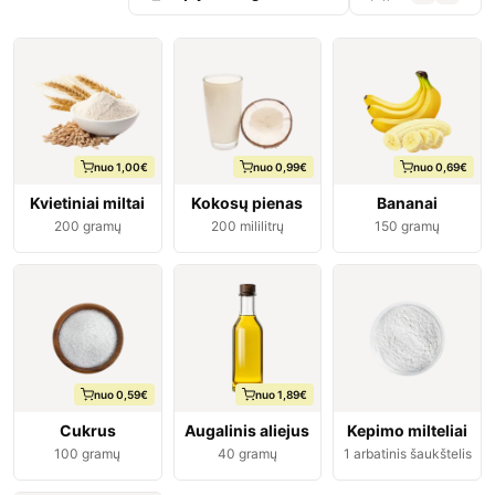
nuo 1,00€
nuo 0,99€
nuo 0,69€
Kvietiniai miltai
Kokosų pienas
Bananai
200
gramų
200
mililitrų
150
gramų
nuo 0,59€
nuo 1,89€
Cukrus
Augalinis aliejus
Kepimo milteliai
100
gramų
40
gramų
1
arbatinis šaukštelis