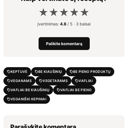
★
★
★
★
★
Įvertinimas:
4.8
/ 5 ·
3 balsai
Palikite komentarą
KEPTUVĖ
BE KIAUŠINIŲ
BE PIENO PRODUKTŲ
VEGANAMS
VEGETARAMS
VAFLIAI
VAFLIAI BE KIAUŠINIŲ
VAFLIAI BE PIENO
VEGANIŠKI KEPINIAI
Parašykite komentarą