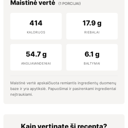
Maistinė vertė
(1 PORCIJAI)
414
17.9 g
KALORIJOS
RIEBALAI
54.7 g
6.1 g
ANGLIAVANDENIAI
BALTYMAI
Maistinė vertė apskaičiuota remiantis ingredientų duomenų
baze ir yra apytikslė. Papuošimai ir pasirenkami ingredientai
neįtraukiami.
Kaip vertinate šį receptą?