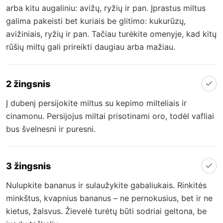
arba kitu augaliniu: avižų, ryžių ir pan. Įprastus miltus
galima pakeisti bet kuriais be glitimo: kukurūzų,
avižiniais, ryžių ir pan. Tačiau turėkite omenyje, kad kitų
rūšių miltų gali prireikti daugiau arba mažiau.
2 žingsnis
Į dubenį persijokite miltus su kepimo milteliais ir
cinamonu. Persijojus miltai prisotinami oro, todėl vafliai
bus švelnesni ir puresni.
3 žingsnis
Nulupkite bananus ir sulaužykite gabaliukais. Rinkitės
minkštus, kvapnius bananus – ne pernokusius, bet ir ne
kietus, žalsvus. Žievelė turėtų būti sodriai geltona, be