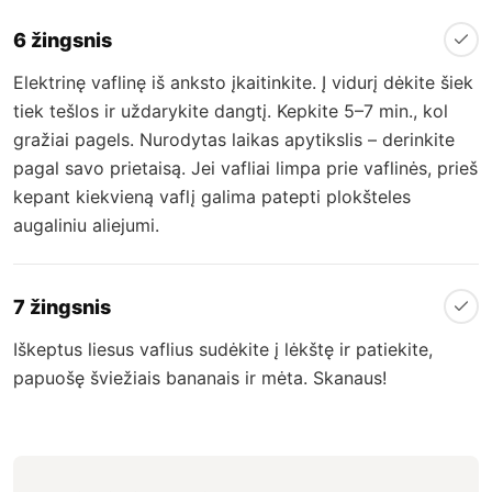
6 žingsnis
Elektrinę vaflinę iš anksto įkaitinkite. Į vidurį dėkite šiek
tiek tešlos ir uždarykite dangtį. Kepkite 5–7 min., kol
gražiai pagels. Nurodytas laikas apytikslis – derinkite
pagal savo prietaisą. Jei vafliai limpa prie vaflinės, prieš
kepant kiekvieną vaflį galima patepti plokšteles
augaliniu aliejumi.
7 žingsnis
Iškeptus liesus vaflius sudėkite į lėkštę ir patiekite,
papuošę šviežiais bananais ir mėta. Skanaus!