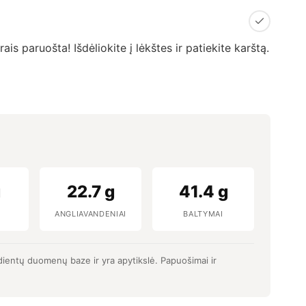
is paruošta! Išdėliokite į lėkštes ir patiekite karštą.
g
22.7 g
41.4 g
ANGLIAVANDENIAI
BALTYMAI
dientų duomenų baze ir yra apytikslė. Papuošimai ir