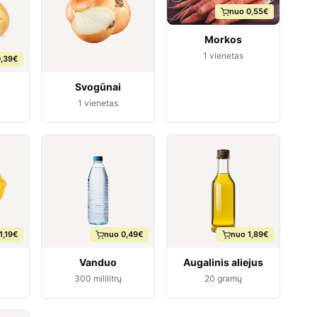
nuo 0,55€
Morkos
1
vienetas
0,39€
Svogūnai
1
vienetas
1,19€
nuo 0,49€
nuo 1,89€
Vanduo
Augalinis aliejus
300
mililitrų
20
gramų