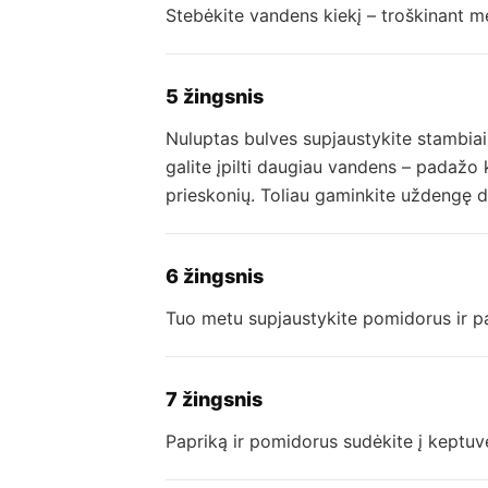
Stebėkite vandens kiekį – troškinant mė
5 žingsnis
Nuluptas bulves supjaustykite stambiai
galite įpilti daugiau vandens – padažo k
prieskonių. Toliau gaminkite uždengę 
6 žingsnis
Tuo metu supjaustykite pomidorus ir p
7 žingsnis
Papriką ir pomidorus sudėkite į keptuvę