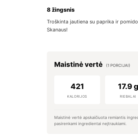
8 žingsnis
Troškinta jautiena su paprika ir pomidora
Skanaus!
Maistinė vertė
(1 PORCIJAI)
421
17.9 
KALORIJOS
RIEBALAI
Maistinė vertė apskaičiuota remiantis ingre
pasirenkami ingredientai neįtraukiami.