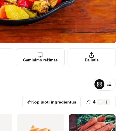
Gaminimo režimas
Dalintis
4
Kopijuoti ingredientus