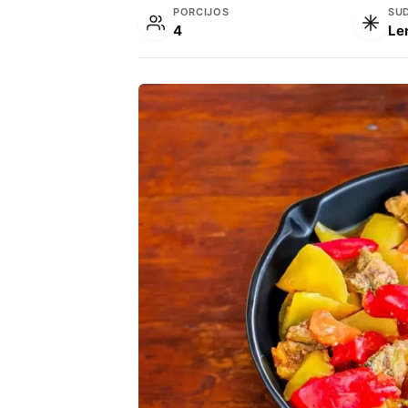
PORCIJOS
SU
4
Le