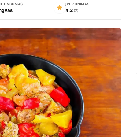
DĖTINGUMAS
ĮVERTINIMAS
ngvas
4,2
(2)