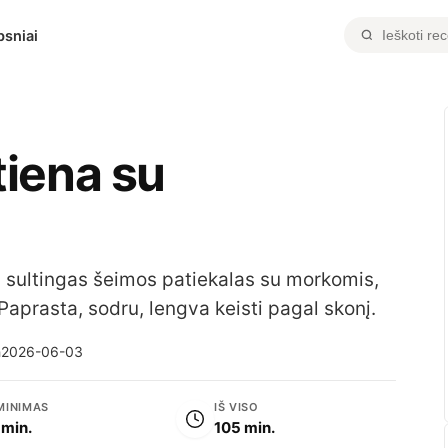
psniai
tiena su
: sultingas šeimos patiekalas su morkomis,
Paprasta, sodru, lengva keisti pagal skonį.
a
2026-06-03
MINIMAS
IŠ VISO
 min.
105 min.