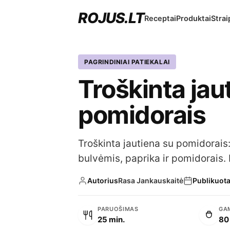
ROJUS.LT
Receptai
Produktai
Strai
PAGRINDINIAI PATIEKALAI
Troškinta jau
pomidorais
Troškinta jautiena su pomidorais
bulvėmis, paprika ir pomidorais. 
Autorius
Rasa Jankauskaitė
Publikuot
PARUOŠIMAS
GA
25 min.
80