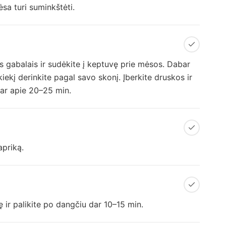
sa turi suminkštėti.
s gabalais ir sudėkite į keptuvę prie mėsos. Dabar
iekį derinkite pagal savo skonį. Įberkite druskos ir
dar apie 20–25 min.
apriką.
 ir palikite po dangčiu dar 10–15 min.