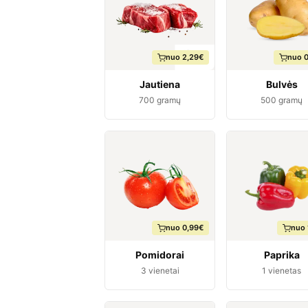
nuo 2,29€
nuo 
Jautiena
Bulvės
700
gramų
500
gramų
nuo 0,99€
nuo 
Pomidorai
Paprika
3
vienetai
1
vienetas