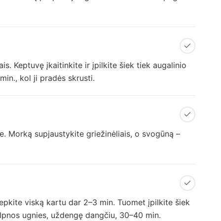
s. Keptuvę įkaitinkite ir įpilkite šiek tiek augalinio
in., kol ji pradės skrusti.
e. Morką supjaustykite griežinėliais, o svogūną –
pkite viską kartu dar 2–3 min. Tuomet įpilkite šiek
silpnos ugnies, uždengę dangčiu, 30–40 min.