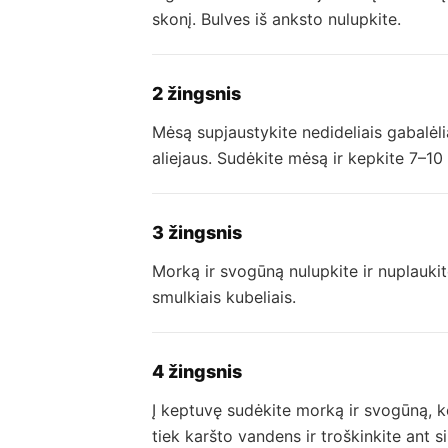
skonį. Bulves iš anksto nulupkite.
2 žingsnis
Mėsą supjaustykite nedideliais gabalėliai
aliejaus. Sudėkite mėsą ir kepkite 7–10 m
3 žingsnis
Morką ir svogūną nulupkite ir nuplaukit
smulkiais kubeliais.
4 žingsnis
Į keptuvę sudėkite morką ir svogūną, ke
tiek karšto vandens ir troškinkite ant 