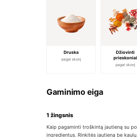
Druska
Džiovinti
prieskoniai
pagal skonį
pagal skonį
Gaminimo eiga
1 žingsnis
Kaip pagaminti troškintą jautieną su p
ingredientus. Rinkitės jautieną be kaulų