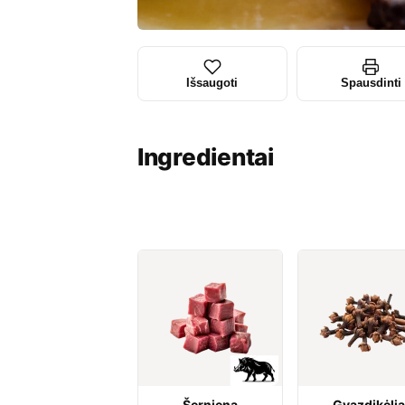
Išsaugoti
Spausdinti
Ingredientai
Šerniena
Gvazdikėlia