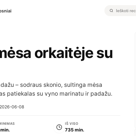
psniai
mėsa orkaitėje su
adažu – sodraus skonio, sultinga mėsa
s patiekalas su vyno marinatu ir padažu.
2026-06-08
MINIMAS
IŠ VISO
 min.
735 min.