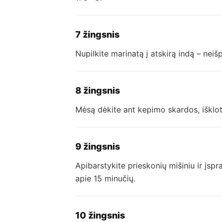
7 žingsnis
Nupilkite marinatą į atskirą indą – neišpi
8 žingsnis
Mėsą dėkite ant kepimo skardos, išklotos 
9 žingsnis
Apibarstykite prieskonių mišiniu ir įspr
apie 15 minučių.
10 žingsnis