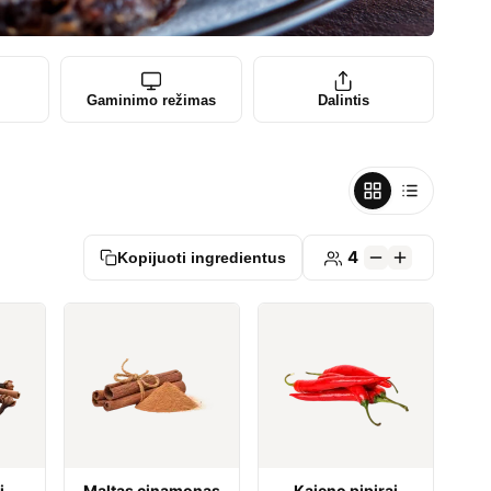
Gaminimo režimas
Dalintis
4
Kopijuoti ingredientus
i
Maltas cinamonas
Kajeno pipirai