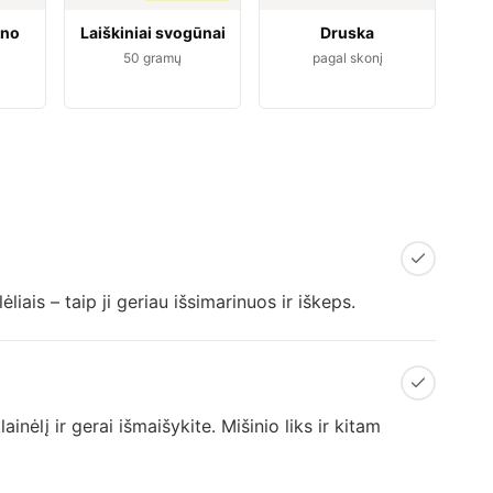
yno
Laiškiniai svogūnai
Druska
50
gramų
pagal skonį
ais – taip ji geriau išsimarinuos ir iškeps.
ainėlį ir gerai išmaišykite. Mišinio liks ir kitam