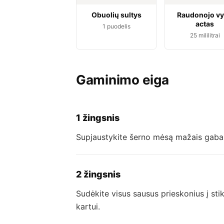
Obuolių sultys
Raudonojo v
actas
1
puodelis
25
mililitrai
Gaminimo eiga
1 žingsnis
Supjaustykite šerno mėsą mažais gabalėli
2 žingsnis
Sudėkite visus sausus prieskonius į stikl
kartui.