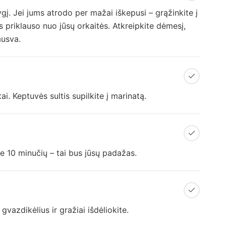
ygį. Jei jums atrodo per mažai iškepusi – grąžinkite į
s priklauso nuo jūsų orkaitės. Atkreipkite dėmesį,
ausva.
tai. Keptuvės sultis supilkite į marinatą.
te 10 minučių – tai bus jūsų padažas.
gvazdikėlius ir gražiai išdėliokite.