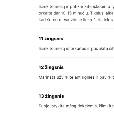
Išimkite mėsą ir patikrinkite iškepimo l
orkaitę dar 10–15 minučių. Tikslus laika
kad šerno mėsa viduje lieka šiek tiek r
11 žingsnis
Išimkite mėsą iš orkaitės ir padėkite šil
12 žingsnis
Marinatą užvirkite ant ugnies ir pavirki
13 žingsnis
Supjaustykite mėsą riekelėmis, išimkite 