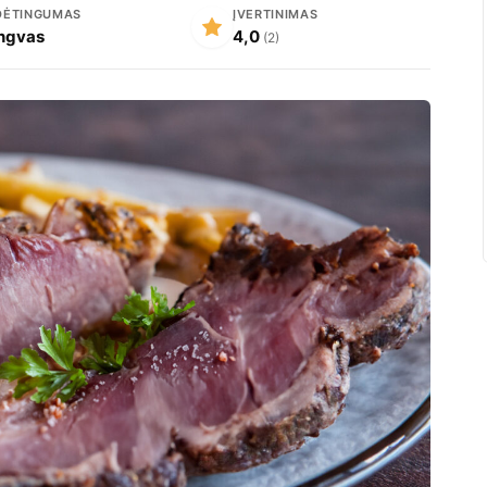
DĖTINGUMAS
ĮVERTINIMAS
ngvas
4,0
(2)