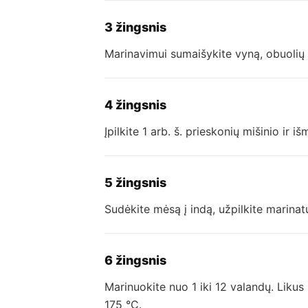
3 žingsnis
Marinavimui sumaišykite vyną, obuolių su
4 žingsnis
Įpilkite 1 arb. š. prieskonių mišinio ir iš
5 žingsnis
Sudėkite mėsą į indą, užpilkite marinatu
6 žingsnis
Marinuokite nuo 1 iki 12 valandų. Likus 
175 °C.