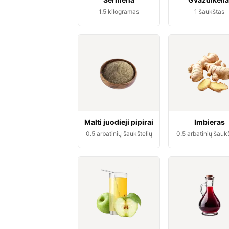
1.5
kilogramas
1
šaukštas
Malti juodieji pipirai
Imbieras
0.5
arbatinių šaukštelių
0.5
arbatinių šaukš