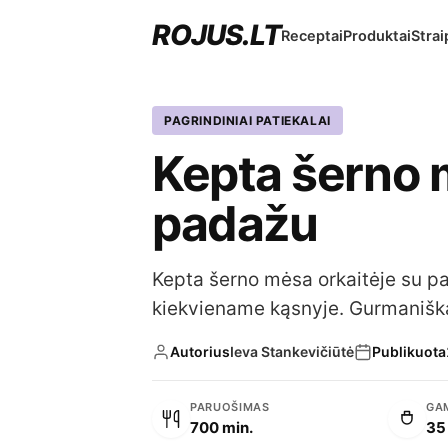
ROJUS.LT
Receptai
Produktai
Strai
PAGRINDINIAI PATIEKALAI
Kepta šerno 
padažu
Kepta šerno mėsa orkaitėje su p
kiekviename kąsnyje. Gurmaniška
Autorius
Ieva Stankevičiūtė
Publikuota
PARUOŠIMAS
GA
700 min.
35