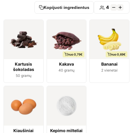
4
Kopijuoti ingredientus
nuo 0,79€
nuo 0,69€
Kartusis
Kakava
Bananai
šokoladas
40
gramų
2
vienetai
50
gramų
Kiaušiniai
Kepimo milteliai