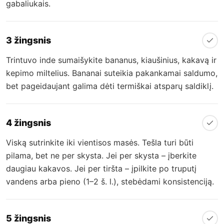
gabaliukais.
3 žingsnis
Trintuvo inde sumaišykite bananus, kiaušinius, kakavą ir
kepimo miltelius. Bananai suteikia pakankamai saldumo,
bet pageidaujant galima dėti termiškai atsparų saldiklį.
4 žingsnis
Viską sutrinkite iki vientisos masės. Tešla turi būti
pilama, bet ne per skysta. Jei per skysta – įberkite
daugiau kakavos. Jei per tiršta – įpilkite po truputį
vandens arba pieno (1–2 š. l.), stebėdami konsistenciją.
5 žingsnis