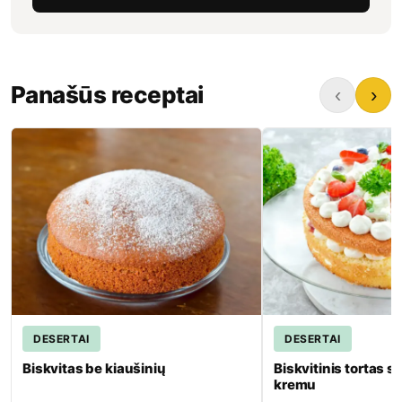
Panašūs receptai
‹
›
Biskvitinis tor
Biskvitas be kiaušinių
20 min.
Paruošimas:
600 min
40 min.
Gaminimas:
40 min
Lengvas
Sudėtingumas:
Lengvas
S
Peržiūrėti receptą
Peržiūrėti 
DESERTAI
DESERTAI
Išsaugoti
Išsau
Biskvitas be kiaušinių
Biskvitinis tortas s
kremu