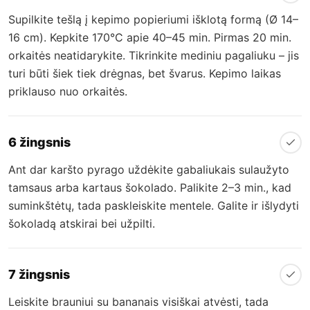
Supilkite tešlą į kepimo popieriumi išklotą formą (Ø 14–
16 cm). Kepkite 170°C apie 40–45 min. Pirmas 20 min.
orkaitės neatidarykite. Tikrinkite mediniu pagaliuku – jis
turi būti šiek tiek drėgnas, bet švarus. Kepimo laikas
priklauso nuo orkaitės.
6 žingsnis
Ant dar karšto pyrago uždėkite gabaliukais sulaužyto
tamsaus arba kartaus šokolado. Palikite 2–3 min., kad
suminkštėtų, tada paskleiskite mentele. Galite ir išlydyti
šokoladą atskirai bei užpilti.
7 žingsnis
Leiskite brauniui su bananais visiškai atvėsti, tada