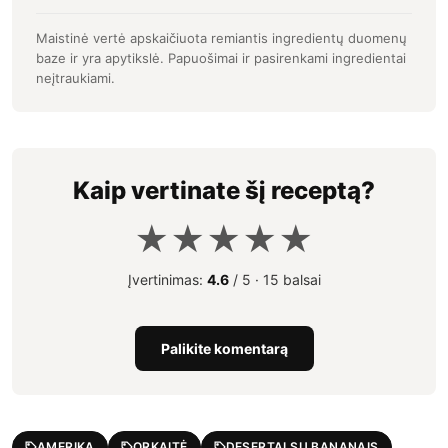
Maistinė vertė apskaičiuota remiantis ingredientų duomenų
baze ir yra apytikslė. Papuošimai ir pasirenkami ingredientai
neįtraukiami.
Kaip vertinate šį receptą?
★
★
★
★
★
Įvertinimas:
4.6
/ 5 ·
15 balsai
Palikite komentarą
AMERIKA
ORKAITĖ
DESERTAI SU BANANAIS