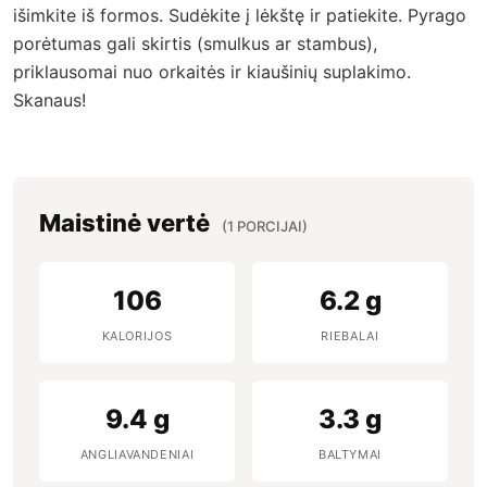
išimkite iš formos. Sudėkite į lėkštę ir patiekite. Pyrago
porėtumas gali skirtis (smulkus ar stambus),
priklausomai nuo orkaitės ir kiaušinių suplakimo.
Skanaus!
Maistinė vertė
(1 PORCIJAI)
106
6.2 g
KALORIJOS
RIEBALAI
9.4 g
3.3 g
ANGLIAVANDENIAI
BALTYMAI