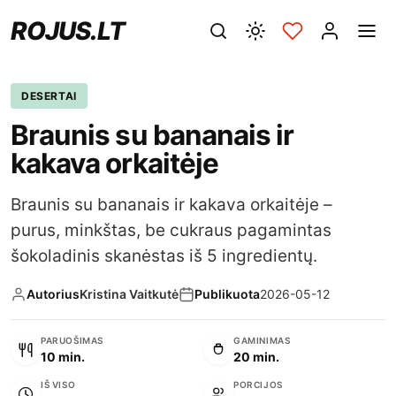
ROJUS.LT
DESERTAI
Braunis su bananais ir
kakava orkaitėje
Braunis su bananais ir kakava orkaitėje –
purus, minkštas, be cukraus pagamintas
šokoladinis skanėstas iš 5 ingredientų.
Autorius
Kristina Vaitkutė
Publikuota
2026-05-12
PARUOŠIMAS
GAMINIMAS
10 min.
20 min.
IŠ VISO
PORCIJOS