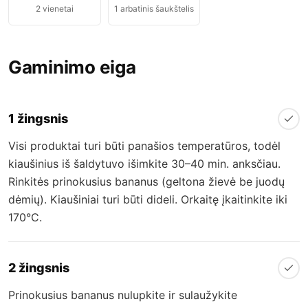
2
vienetai
1
arbatinis šaukštelis
Gaminimo eiga
1 žingsnis
Visi produktai turi būti panašios temperatūros, todėl
kiaušinius iš šaldytuvo išimkite 30–40 min. anksčiau.
Rinkitės prinokusius bananus (geltona žievė be juodų
dėmių). Kiaušiniai turi būti dideli. Orkaitę įkaitinkite iki
170°C.
2 žingsnis
Prinokusius bananus nulupkite ir sulaužykite