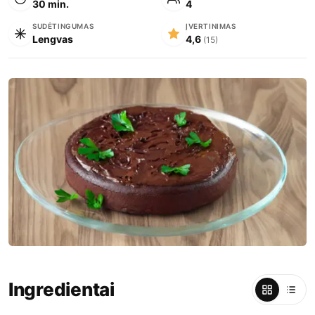
30 min.
4
SUDĖTINGUMAS
ĮVERTINIMAS
Lengvas
4,6
(15)
Ingredientai