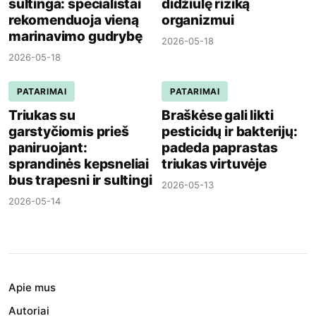
sultinga: specialistai
didžiulę riziką
rekomenduoja vieną
organizmui
marinavimo gudrybę
2026-05-18
2026-05-18
PATARIMAI
PATARIMAI
Triukas su
Braškėse gali likti
garstyčiomis prieš
pesticidų ir bakterijų:
paniruojant:
padeda paprastas
sprandinės kepsneliai
triukas virtuvėje
bus trapesni ir sultingi
2026-05-13
2026-05-14
Apie mus
Autoriai