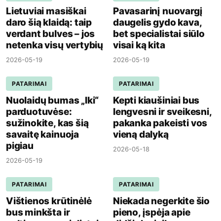
Lietuviai masiškai
Pavasarinį nuovargį
daro šią klaidą: taip
daugelis gydo kava,
verdant bulves – jos
bet specialistai siūlo
netenka visų vertybių
visai ką kita
2026-05-19
2026-05-19
PATARIMAI
PATARIMAI
Nuolaidų bumas „Iki“
Kepti kiaušiniai bus
parduotuvėse:
lengvesni ir sveikesni,
sužinokite, kas šią
pakanka pakeisti vos
savaitę kainuoja
vieną dalyką
pigiau
2026-05-18
2026-05-19
PATARIMAI
PATARIMAI
Vištienos krūtinėlė
Niekada negerkite šio
bus minkšta ir
pieno, įspėja apie