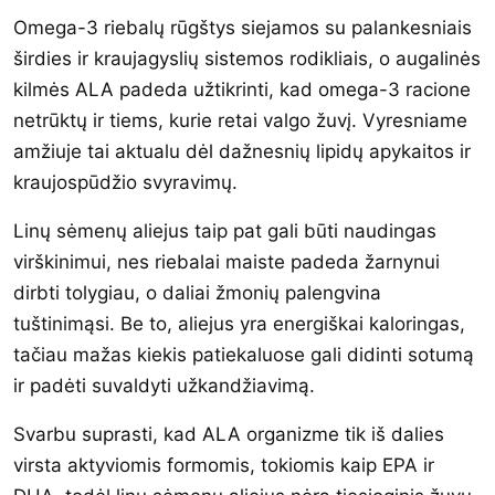
Omega-3 riebalų rūgštys siejamos su palankesniais
širdies ir kraujagyslių sistemos rodikliais, o augalinės
kilmės ALA padeda užtikrinti, kad omega-3 racione
netrūktų ir tiems, kurie retai valgo žuvį. Vyresniame
amžiuje tai aktualu dėl dažnesnių lipidų apykaitos ir
kraujospūdžio svyravimų.
Linų sėmenų aliejus taip pat gali būti naudingas
virškinimui, nes riebalai maiste padeda žarnynui
dirbti tolygiau, o daliai žmonių palengvina
tuštinimąsi. Be to, aliejus yra energiškai kaloringas,
tačiau mažas kiekis patiekaluose gali didinti sotumą
ir padėti suvaldyti užkandžiavimą.
Svarbu suprasti, kad ALA organizme tik iš dalies
virsta aktyviomis formomis, tokiomis kaip EPA ir