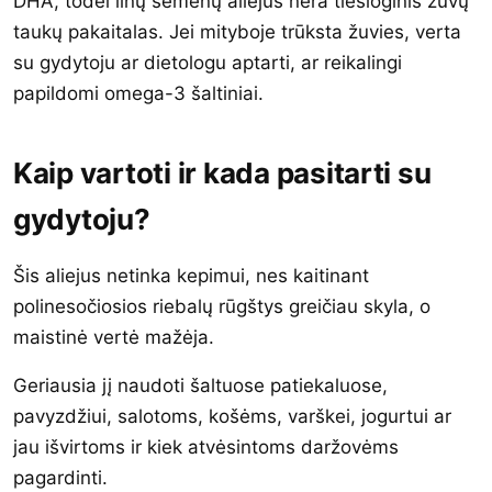
DHA, todėl linų sėmenų aliejus nėra tiesioginis žuvų
taukų pakaitalas. Jei mityboje trūksta žuvies, verta
su gydytoju ar dietologu aptarti, ar reikalingi
papildomi omega-3 šaltiniai.
Kaip vartoti ir kada pasitarti su
gydytoju?
Šis aliejus netinka kepimui, nes kaitinant
polinesočiosios riebalų rūgštys greičiau skyla, o
maistinė vertė mažėja.
Geriausia jį naudoti šaltuose patiekaluose,
pavyzdžiui, salotoms, košėms, varškei, jogurtui ar
jau išvirtoms ir kiek atvėsintoms daržovėms
pagardinti.