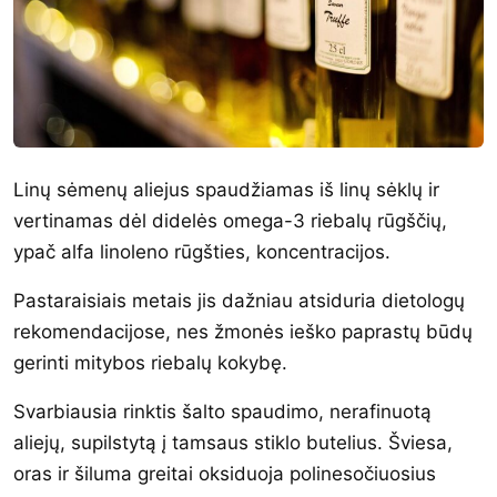
Linų sėmenų aliejus spaudžiamas iš linų sėklų ir
vertinamas dėl didelės omega-3 riebalų rūgščių,
ypač alfa linoleno rūgšties, koncentracijos.
Pastaraisiais metais jis dažniau atsiduria dietologų
rekomendacijose, nes žmonės ieško paprastų būdų
gerinti mitybos riebalų kokybę.
Svarbiausia rinktis šalto spaudimo, nerafinuotą
aliejų, supilstytą į tamsaus stiklo butelius. Šviesa,
oras ir šiluma greitai oksiduoja polinesočiuosius