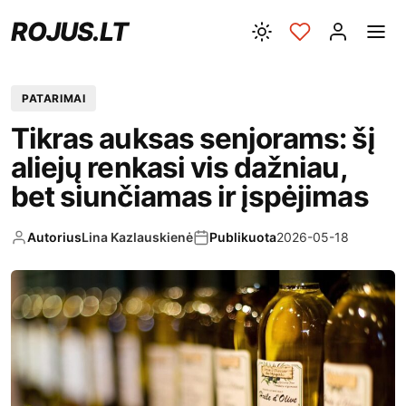
ROJUS.LT
PATARIMAI
Tikras auksas senjorams: šį
aliejų renkasi vis dažniau,
bet siunčiamas ir įspėjimas
Autorius
Lina Kazlauskienė
Publikuota
2026-05-18