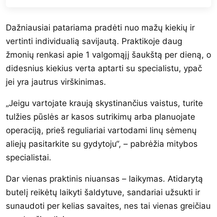
Dažniausiai patariama pradėti nuo mažų kiekių ir
vertinti individualią savijautą. Praktikoje daug
žmonių renkasi apie 1 valgomąjį šaukštą per dieną, o
didesnius kiekius verta aptarti su specialistu, ypač
jei yra jautrus virškinimas.
„Jeigu vartojate kraują skystinančius vaistus, turite
tulžies pūslės ar kasos sutrikimų arba planuojate
operaciją, prieš reguliariai vartodami linų sėmenų
aliejų pasitarkite su gydytoju“, – pabrėžia mitybos
specialistai.
Dar vienas praktinis niuansas – laikymas. Atidarytą
butelį reikėtų laikyti šaldytuve, sandariai užsukti ir
sunaudoti per kelias savaites, nes tai vienas greičiau