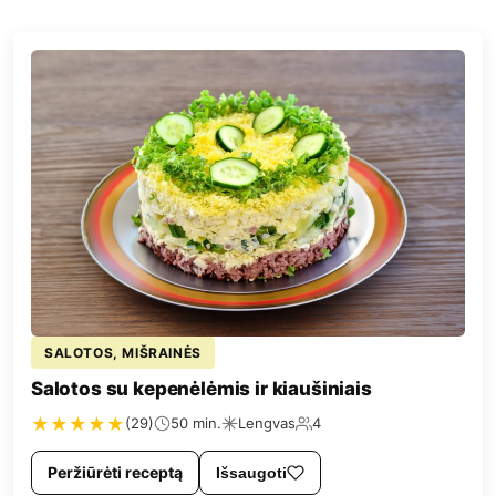
SALOTOS, MIŠRAINĖS
Salotos su kepenėlėmis ir kiaušiniais
★
★
★
★
★
(29)
50 min.
Lengvas
4
Peržiūrėti receptą
Išsaugoti