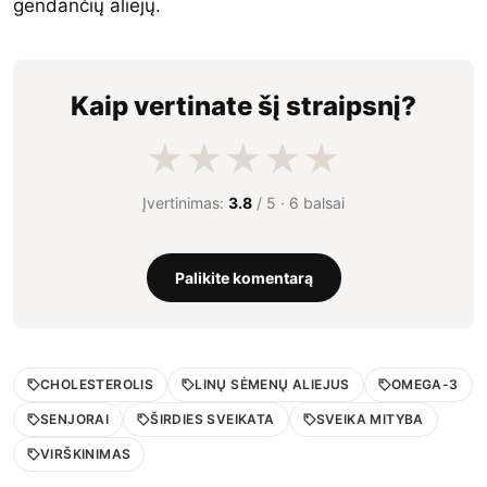
gendančių aliejų.
Kaip vertinate šį straipsnį?
★
★
★
★
★
Įvertinimas:
3.8
/ 5 ·
6 balsai
Palikite komentarą
CHOLESTEROLIS
LINŲ SĖMENŲ ALIEJUS
OMEGA-3
SENJORAI
ŠIRDIES SVEIKATA
SVEIKA MITYBA
VIRŠKINIMAS