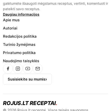
galėtumėte išsaugoti mėgstamus receptus, vertinti, komentuoti ir
pateikti savo receptus.
Daugiau informacijos
Apie mus
Autoriai
Redakcijos politika
Turinio žymėjimas
Privatumo politika
Naudojimo taisyklės
Susisiekite su mumis
ROJUS.LT RECEPTAI
.
© 2026 Rojus.lt receptai. Visos teisės saugomos.