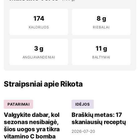
174
8 g
KALORIJOS
RIEBALAI
3 g
11 g
ANGLIAVANDENIAI
BALTYMAI
Straipsniai apie Rikota
PATARIMAI
IDĖJOS
Valgykite dabar, kol
Braškių metas: 17
sezonas nesibaigė,
skaniausių receptų
šios uogos yra tikra
2026-07-20
vitamino C bomba