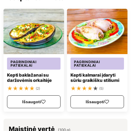
PAGRINDINIAI
PAGRINDINIAI
PATIEKALAI
PATIEKALAI
Kepti baklažanai su
Kepti kalmarai įdaryti
daržovėmis orkaitėje
sūriu graikišku stiliumi
★
★
★
★
★
★
★
★
★
★
(2)
(5)
Išsaugoti
Išsaugoti
Maistinė vertė
(100 g)