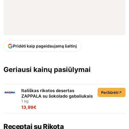
Pridėti kaip pageidaujamą šaltinį
Geriausi kainų pasiūlymai
Itališkas rikotos desertas
Peržiūrėti
ZAPPALA su šokolado gabaliukais
1 kg
13,99€
Receptai su Rikota