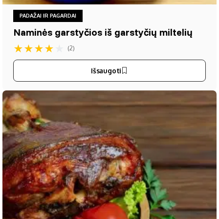
PADAŽAI IR PAGARDAI
Naminės garstyčios iš garstyčių miltelių
★
★
★
★
★
(2)
Išsaugoti