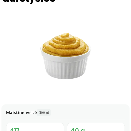
Maistinė vertė
(100 g)
417
40 g