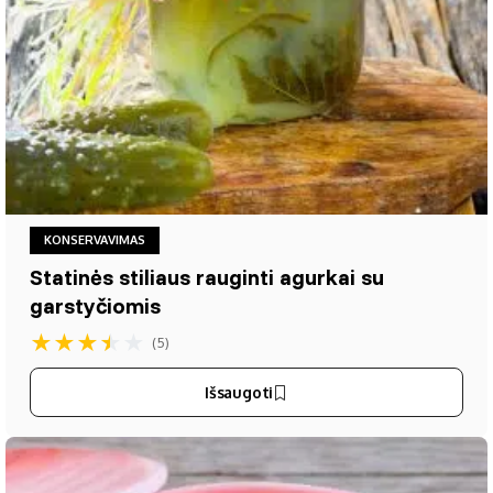
KONSERVAVIMAS
Statinės stiliaus rauginti agurkai su
garstyčiomis
★
★
★
★
★
(5)
Išsaugoti