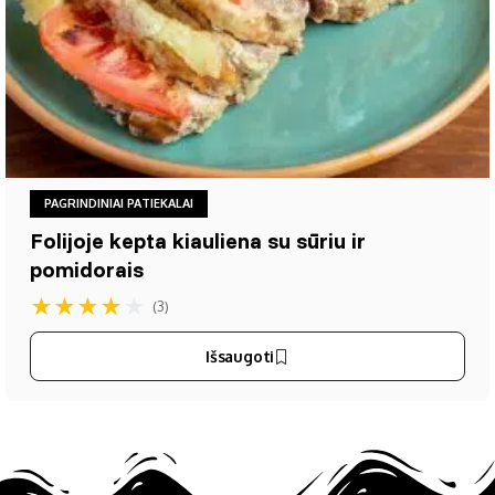
PAGRINDINIAI PATIEKALAI
Folijoje kepta kiauliena su sūriu ir
pomidorais
★
★
★
★
★
(3)
Išsaugoti