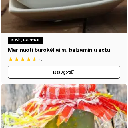
KOŠĖS, GARNYRAI
Marinuoti burokėliai su balzaminiu actu
★
★
★
★
★
(3)
Išsaugoti