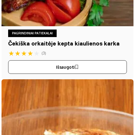
PAGRINDINIAI PATIEKALAI
Čekiška orkaitėje kepta kiaulienos karka
★
★
★
★
★
(3)
Išsaugoti