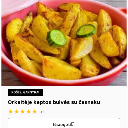
KOŠĖS, GARNYRAI
Orkaitėje keptos bulvės su česnaku
★
★
★
★
★
(2)
Išsaugoti