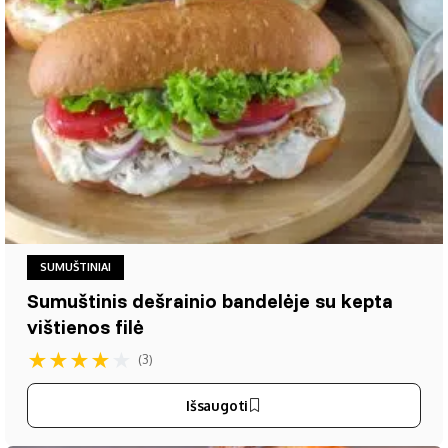
SUMUŠTINIAI
Sumuštinis dešrainio bandelėje su kepta
vištienos filė
★
★
★
★
★
(3)
Išsaugoti