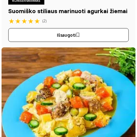
KONSERVAVIMAS
Suomiško stiliaus marinuoti agurkai žiemai
★
★
★
★
★
(2)
Išsaugoti