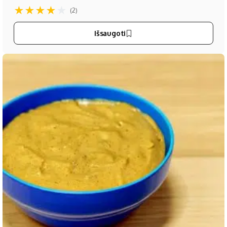
★
★
★
★
★
(2)
Išsaugoti