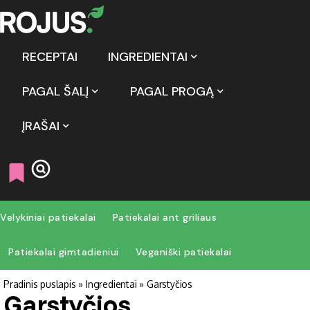
RECEPTAI
INGREDIENTAI
PAGAL ŠALĮ
PAGAL PROGĄ
ĮRAŠAI
Velykiniai patiekalai
Patiekalai ant griliaus
Patiekalai gimtadieniui
Veganiški patiekalai
Pradinis puslapis
»
Ingredientai
»
Garstyčios
Garstyčios