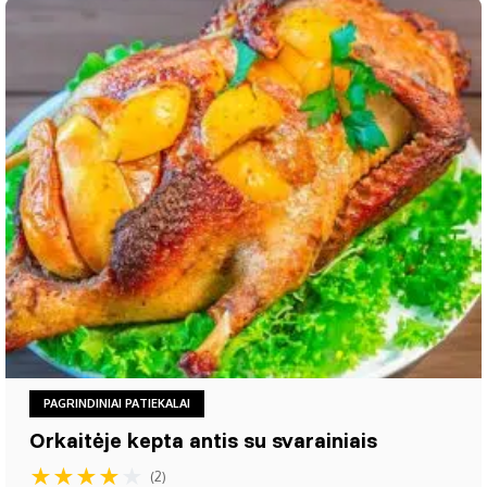
PAGRINDINIAI PATIEKALAI
Orkaitėje kepta antis su svarainiais
★
★
★
★
★
(2)