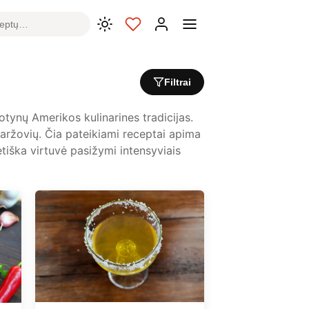
Filtrai
Lotynų Amerikos kulinarines tradicijas.
 daržovių. Čia pateikiami receptai apima
ietiška virtuvė pasižymi intensyviais