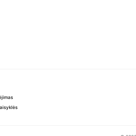
ėjimas
aisyklės