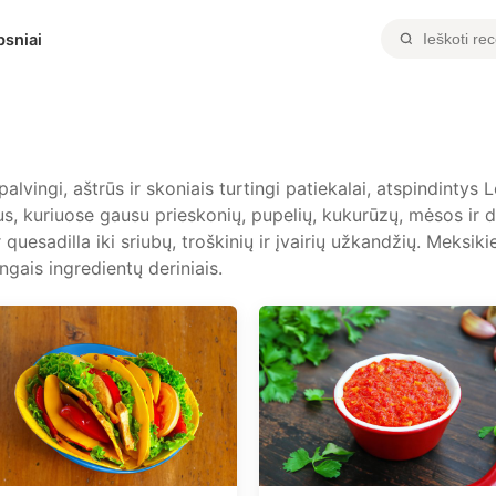
psniai
alvingi, aštrūs ir skoniais turtingi patiekalai, atspindintys 
ptus, kuriuose gausu prieskonių, pupelių, kukurūzų, mėsos ir
 quesadilla iki sriubų, troškinių ir įvairių užkandžių. Meksik
ngais ingredientų deriniais.