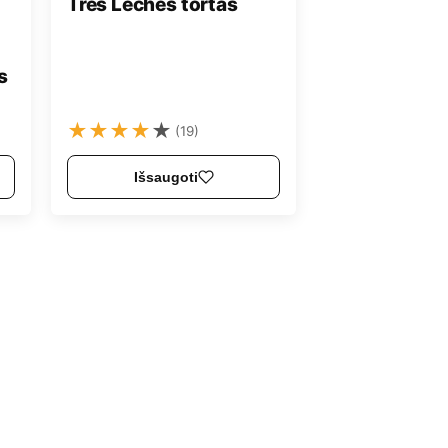
Tres Leches tortas
s
★
★
★
★
★
(19)
Išsaugoti