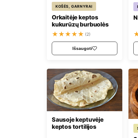
KOŠĖS, GARNYRAI
Orkaitėje keptos
N
kukurūzų burbuolės
★
★
★
★
★
(2)
Išsaugoti
Sausoje keptuvėje
keptos tortilijos