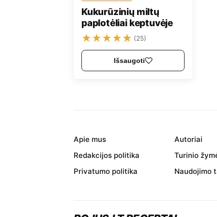
Kukurūzinių miltų
paplotėliai keptuvėje
★
★
★
★
★
(25)
Išsaugoti
Apie mus
Autoriai
Redakcijos politika
Turinio žym
Privatumo politika
Naudojimo t