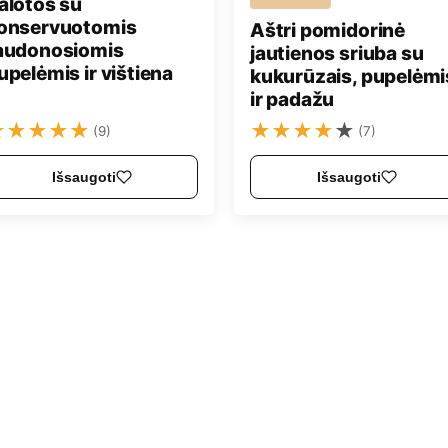
alotos su
onservuotomis
Aštri pomidorinė
audonosiomis
jautienos sriuba su
upelėmis ir vištiena
kukurūzais, pupelėmi
ir padažu
★
★
★
★
★
★
★
★
★
★
(9)
(7)
Išsaugoti
Išsaugoti