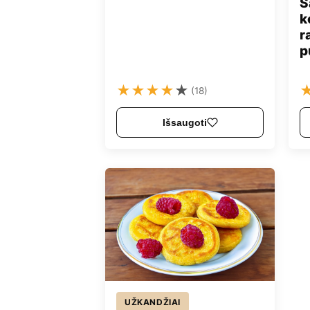
S
k
r
p
★
★
★
★
★
(18)
Išsaugoti
UŽKANDŽIAI