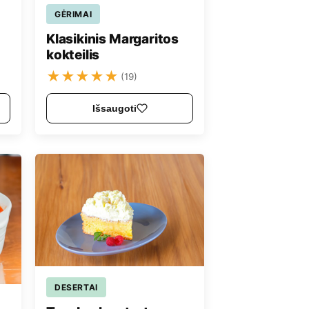
GĖRIMAI
Klasikinis Margaritos
kokteilis
★
★
★
★
★
(19)
Išsaugoti
DESERTAI