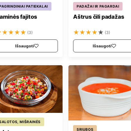
PAGRINDINIAI PATIEKALAI
PADAŽAI IR PAGARDAI
aminės fajitos
Aštrus čili padažas
★
★
★
★
★
★
★
★
★
★
(3)
(3)
Išsaugoti
Išsaugoti
SALOTOS, MIŠRAINĖS
SRIUBOS