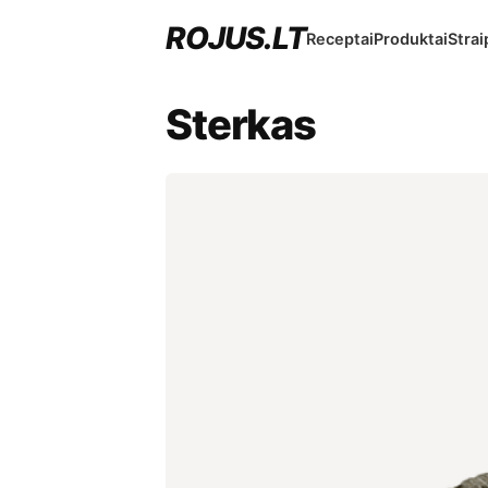
ROJUS.LT
Receptai
Produktai
Strai
Sterkas