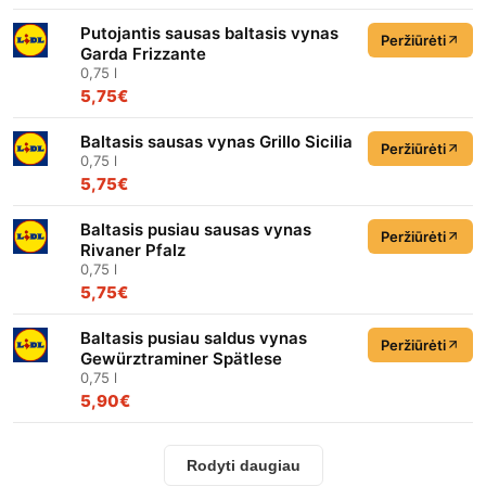
Putojantis sausas baltasis vynas
Peržiūrėti
Garda Frizzante
0,75 l
5,75€
Baltasis sausas vynas Grillo Sicilia
Peržiūrėti
0,75 l
5,75€
Baltasis pusiau sausas vynas
Peržiūrėti
Rivaner Pfalz
0,75 l
5,75€
Baltasis pusiau saldus vynas
Peržiūrėti
Gewürztraminer Spätlese
0,75 l
5,90€
Rodyti daugiau