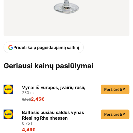
Pridėti kaip pageidaujamą šaltinį
Geriausi kainų pasiūlymai
Vynai iš Europos, įvairių rūšių
Peržiūrėti
250 ml
2,45€
6,12€
Baltasis pusiau saldus vynas
Peržiūrėti
Riesling Rheinhessen
0,75 l
4,49€