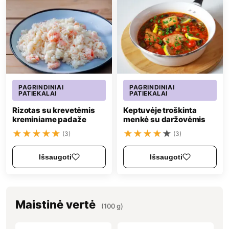
PAGRINDINIAI
PAGRINDINIAI
PATIEKALAI
PATIEKALAI
Rizotas su krevetėmis
Keptuvėje troškinta
kreminiame padaže
menkė su daržovėmis
★
★
★
★
★
★
★
★
★
★
(3)
(3)
Išsaugoti
Išsaugoti
Maistinė vertė
(100 g)