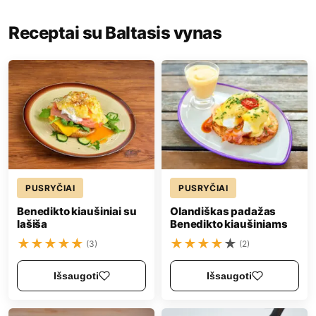
Receptai su Baltasis vynas
PUSRYČIAI
PUSRYČIAI
Benedikto kiaušiniai su
Olandiškas padažas
lašiša
Benedikto kiaušiniams
★
★
★
★
★
★
★
★
★
★
(3)
(2)
Išsaugoti
Išsaugoti