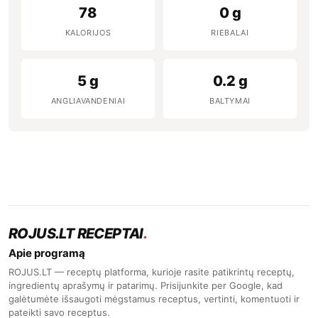
78
0 g
KALORIJOS
RIEBALAI
5 g
0.2 g
ANGLIAVANDENIAI
BALTYMAI
ROJUS.LT RECEPTAI
.
Apie programą
ROJUS.LT — receptų platforma, kurioje rasite patikrintų receptų,
ingredientų aprašymų ir patarimų. Prisijunkite per Google, kad
galėtumėte išsaugoti mėgstamus receptus, vertinti, komentuoti ir
pateikti savo receptus.