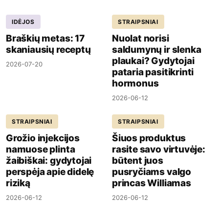
IDĖJOS
STRAIPSNIAI
Braškių metas: 17
Nuolat norisi
skaniausių receptų
saldumynų ir slenka
plaukai? Gydytojai
2026-07-20
pataria pasitikrinti
hormonus
2026-06-12
STRAIPSNIAI
STRAIPSNIAI
Grožio injekcijos
Šiuos produktus
namuose plinta
rasite savo virtuvėje:
žaibiškai: gydytojai
būtent juos
perspėja apie didelę
pusryčiams valgo
riziką
princas Williamas
2026-06-12
2026-06-12