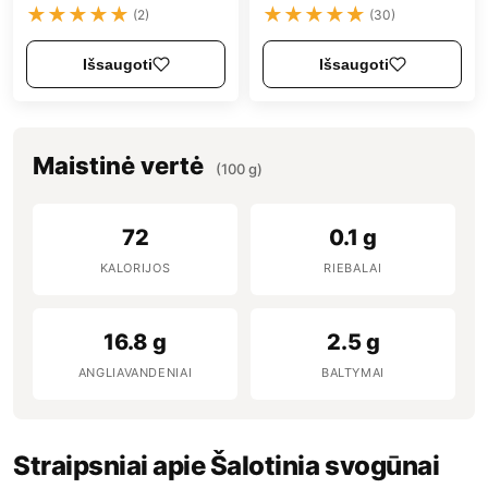
★
★
★
★
★
★
★
★
★
★
(2)
(30)
Išsaugoti
Išsaugoti
Maistinė vertė
(100 g)
72
0.1 g
KALORIJOS
RIEBALAI
16.8 g
2.5 g
ANGLIAVANDENIAI
BALTYMAI
Straipsniai apie Šalotinia svogūnai