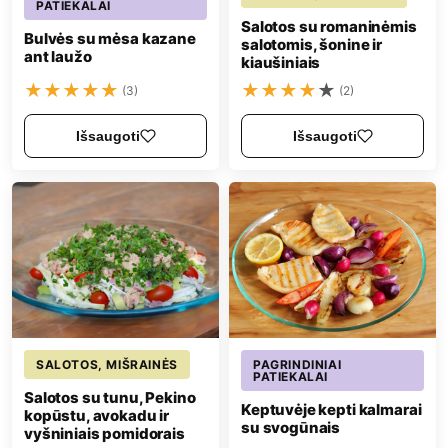
PATIEKALAI
Salotos su romaninėmis
Bulvės su mėsa kazane
salotomis, šonine ir
ant laužo
kiaušiniais
★
★
★
★
★
★
★
★
★
★
(3)
(2)
Išsaugoti
Išsaugoti
SALOTOS, MIŠRAINĖS
PAGRINDINIAI
PATIEKALAI
Salotos su tunu, Pekino
Keptuvėje kepti kalmarai
kopūstu, avokadu ir
su svogūnais
vyšniniais pomidorais