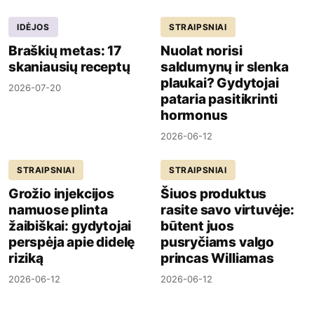
IDĖJOS
STRAIPSNIAI
Braškių metas: 17
Nuolat norisi
skaniausių receptų
saldumynų ir slenka
plaukai? Gydytojai
2026-07-20
pataria pasitikrinti
hormonus
2026-06-12
STRAIPSNIAI
STRAIPSNIAI
Grožio injekcijos
Šiuos produktus
namuose plinta
rasite savo virtuvėje:
žaibiškai: gydytojai
būtent juos
perspėja apie didelę
pusryčiams valgo
riziką
princas Williamas
2026-06-12
2026-06-12