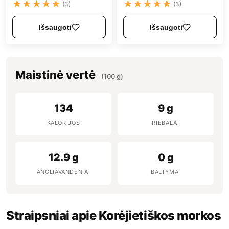
★
★
★
★
★
★
★
★
★
★
(3)
(3)
Išsaugoti
Išsaugoti
Maistinė vertė
(100 g)
134
9 g
KALORIJOS
RIEBALAI
12.9 g
0 g
ANGLIAVANDENIAI
BALTYMAI
Straipsniai apie Korėjietiškos morkos