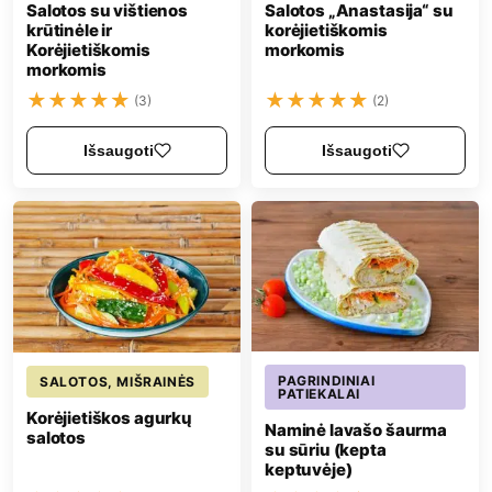
Salotos su vištienos
Salotos „Anastasija“ su
krūtinėle ir
korėjietiškomis
Korėjietiškomis
morkomis
morkomis
★
★
★
★
★
★
★
★
★
★
(3)
(2)
Išsaugoti
Išsaugoti
PAGRINDINIAI
SALOTOS, MIŠRAINĖS
PATIEKALAI
Korėjietiškos agurkų
Naminė lavašo šaurma
salotos
su sūriu (kepta
keptuvėje)