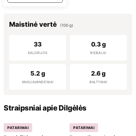
Maistinė vertė
(100 g)
33
0.3 g
KALORIJOS
RIEBALAI
5.2 g
2.6 g
ANGLIAVANDENIAI
BALTYMAI
Straipsniai apie Dilgėlės
PATARIMAI
PATARIMAI