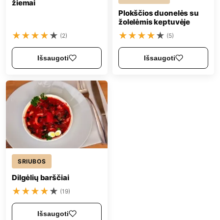
žiemai
Plokščios duonelės su
žolelėmis keptuvėje
★
★
★
★
★
★
★
★
★
★
(2)
(5)
Išsaugoti
Išsaugoti
SRIUBOS
Dilgėlių barščiai
★
★
★
★
★
(19)
Išsaugoti