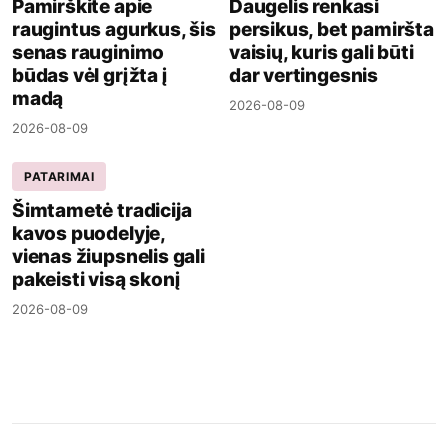
Pamirškite apie
Daugelis renkasi
raugintus agurkus, šis
persikus, bet pamiršta
senas rauginimo
vaisių, kuris gali būti
būdas vėl grįžta į
dar vertingesnis
madą
2026-08-09
2026-08-09
PATARIMAI
Šimtametė tradicija
kavos puodelyje,
vienas žiupsnelis gali
pakeisti visą skonį
2026-08-09