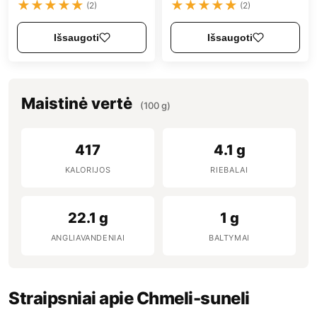
★
★
★
★
★
★
★
★
★
★
(2)
(2)
Išsaugoti
Išsaugoti
Maistinė vertė
(100 g)
417
4.1 g
KALORIJOS
RIEBALAI
22.1 g
1 g
ANGLIAVANDENIAI
BALTYMAI
Straipsniai apie Chmeli-suneli