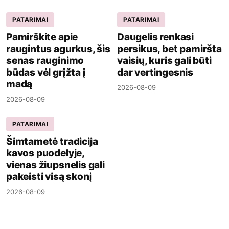
PATARIMAI
PATARIMAI
Pamirškite apie
Daugelis renkasi
raugintus agurkus, šis
persikus, bet pamiršta
senas rauginimo
vaisių, kuris gali būti
būdas vėl grįžta į
dar vertingesnis
madą
2026-08-09
2026-08-09
PATARIMAI
Šimtametė tradicija
kavos puodelyje,
vienas žiupsnelis gali
pakeisti visą skonį
2026-08-09