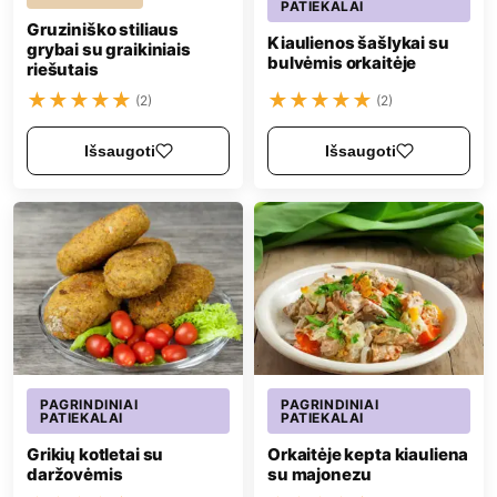
PATIEKALAI
Gruziniško stiliaus
Kiaulienos šašlykai su
grybai su graikiniais
bulvėmis orkaitėje
riešutais
★
★
★
★
★
★
★
★
★
★
(2)
(2)
Išsaugoti
Išsaugoti
PAGRINDINIAI
PAGRINDINIAI
PATIEKALAI
PATIEKALAI
Grikių kotletai su
Orkaitėje kepta kiauliena
daržovėmis
su majonezu