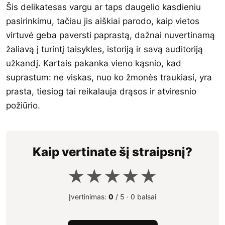
Šis delikatesas vargu ar taps daugelio kasdieniu
pasirinkimu, tačiau jis aiškiai parodo, kaip vietos
virtuvė geba paversti paprastą, dažnai nuvertinamą
žaliavą į turintį taisykles, istoriją ir savą auditoriją
užkandį. Kartais pakanka vieno kąsnio, kad
suprastum: ne viskas, nuo ko žmonės traukiasi, yra
prasta, tiesiog tai reikalauja drąsos ir atviresnio
požiūrio.
Kaip vertinate šį straipsnį?
★
★
★
★
★
Įvertinimas:
0
/ 5 ·
0 balsai