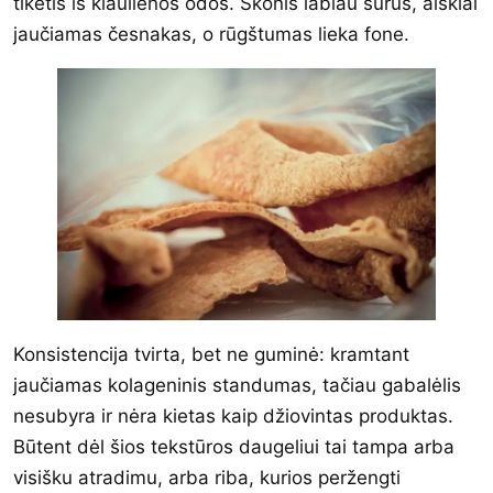
tikėtis iš kiaulienos odos. Skonis labiau sūrus, aiškiai
jaučiamas česnakas, o rūgštumas lieka fone.
Konsistencija tvirta, bet ne guminė: kramtant
jaučiamas kolageninis standumas, tačiau gabalėlis
nesubyra ir nėra kietas kaip džiovintas produktas.
Būtent dėl šios tekstūros daugeliui tai tampa arba
visišku atradimu, arba riba, kurios peržengti