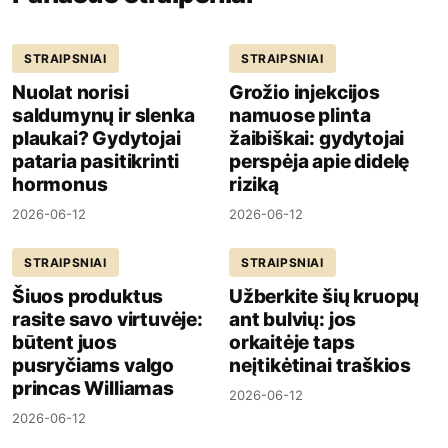
STRAIPSNIAI
STRAIPSNIAI
Nuolat norisi
Grožio injekcijos
saldumynų ir slenka
namuose plinta
plaukai? Gydytojai
žaibiškai: gydytojai
pataria pasitikrinti
perspėja apie didelę
hormonus
riziką
2026-06-12
2026-06-12
STRAIPSNIAI
STRAIPSNIAI
Šiuos produktus
Užberkite šių kruopų
rasite savo virtuvėje:
ant bulvių: jos
būtent juos
orkaitėje taps
pusryčiams valgo
neįtikėtinai traškios
princas Williamas
2026-06-12
2026-06-12