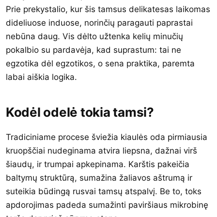
Prie prekystalio, kur šis tamsus delikatesas laikomas
dideliuose induose, norinčių paragauti paprastai
nebūna daug. Vis dėlto užtenka kelių minučių
pokalbio su pardavėja, kad suprastum: tai ne
egzotika dėl egzotikos, o sena praktika, paremta
labai aiškia logika.
Kodėl odelė tokia tamsi?
Tradiciniame procese šviežia kiaulės oda pirmiausia
kruopščiai nudeginama atvira liepsna, dažnai virš
šiaudų, ir trumpai apkepinama. Karštis pakeičia
baltymų struktūrą, sumažina žaliavos aštrumą ir
suteikia būdingą rusvai tamsų atspalvį. Be to, toks
apdorojimas padeda sumažinti paviršiaus mikrobinę