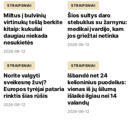
STRAIPSNIAI
STRAIPSNIAI
Miltus į bulvinių
Šios sultys daro
virtinukų tešlą berkite
stebuklus su žarnynu:
kitaip: kukuliai
medikai įvardijo, kam
daugiau niekada
jos griežtai netinka
nesukietės
2026-06-12
2026-06-12
STRAIPSNIAI
STRAIPSNIAI
Norite valgyti
Išbandė net 24
sveikesnę žuvį?
kelioninius puodelius:
Europos tyrėjai pataria
vienas iš jų šilumą
rinktis šias rūšis
išlaikė ilgiau nei 14
valandų
2026-06-12
2026-06-12