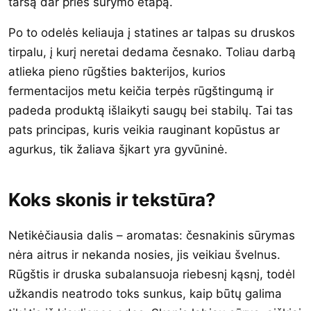
taršą dar prieš sūrymo etapą.
Po to odelės keliauja į statines ar talpas su druskos
tirpalu, į kurį neretai dedama česnako. Toliau darbą
atlieka pieno rūgšties bakterijos, kurios
fermentacijos metu keičia terpės rūgštingumą ir
padeda produktą išlaikyti saugų bei stabilų. Tai tas
pats principas, kuris veikia rauginant kopūstus ar
agurkus, tik žaliava šįkart yra gyvūninė.
Koks skonis ir tekstūra?
Netikėčiausia dalis – aromatas: česnakinis sūrymas
nėra aitrus ir nekanda nosies, jis veikiau švelnus.
Rūgštis ir druska subalansuoja riebesnį kąsnį, todėl
užkandis neatrodo toks sunkus, kaip būtų galima