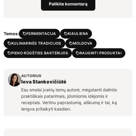
Palikite komentarą
Temos:
FERMENTACIJA
KIAULIENA
KULINARINĖS TRADICIJOS
MOLDOVA
PIENO RŪGŠTIES BAKTERIJOS
RAUGINTI PRODUKTAI
AUTORIUS
Ieva Stankevičiūtė
Esu smalsi įvairių temų autorė, mėgstanti dalintis
praktiškais patarimais, įdomiomis idėjomis ir
receptais. Vertinu paprastumą, aiškumą ir tai, ką
lengva pritaikyti kasdien.