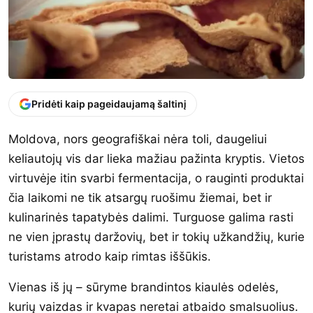
Pridėti kaip pageidaujamą šaltinį
Moldova, nors geografiškai nėra toli, daugeliui
keliautojų vis dar lieka mažiau pažinta kryptis. Vietos
virtuvėje itin svarbi fermentacija, o rauginti produktai
čia laikomi ne tik atsargų ruošimu žiemai, bet ir
kulinarinės tapatybės dalimi. Turguose galima rasti
ne vien įprastų daržovių, bet ir tokių užkandžių, kurie
turistams atrodo kaip rimtas iššūkis.
Vienas iš jų – sūryme brandintos kiaulės odelės,
kurių vaizdas ir kvapas neretai atbaido smalsuolius.