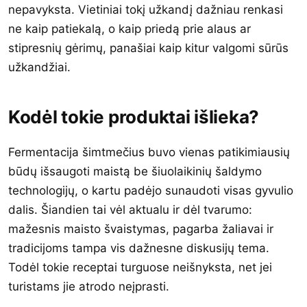
nepavyksta. Vietiniai tokį užkandį dažniau renkasi
ne kaip patiekalą, o kaip priedą prie alaus ar
stipresnių gėrimų, panašiai kaip kitur valgomi sūrūs
užkandžiai.
Kodėl tokie produktai išlieka?
Fermentacija šimtmečius buvo vienas patikimiausių
būdų išsaugoti maistą be šiuolaikinių šaldymo
technologijų, o kartu padėjo sunaudoti visas gyvulio
dalis. Šiandien tai vėl aktualu ir dėl tvarumo:
mažesnis maisto švaistymas, pagarba žaliavai ir
tradicijoms tampa vis dažnesne diskusijų tema.
Todėl tokie receptai turguose neišnyksta, net jei
turistams jie atrodo neįprasti.