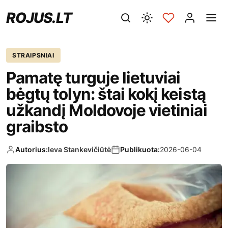
ROJUS.LT
STRAIPSNIAI
Pamatę turguje lietuviai
bėgtų tolyn: štai kokį keistą
užkandį Moldovoje vietiniai
graibsto
Autorius:
Ieva Stankevičiūtė
Publikuota:
2026-06-04