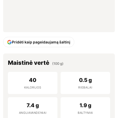
Pridėti kaip pageidaujamą šaltinį
Maistinė vertė
(100 g)
40
0.5 g
KALORIJOS
RIEBALAI
7.4 g
1.9 g
ANGLIAVANDENIAI
BALTYMAI