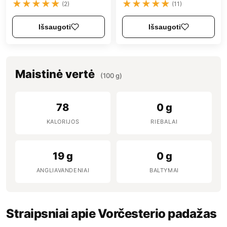
★
★
★
★
★
★
★
★
★
★
(2)
(11)
Išsaugoti
Išsaugoti
Maistinė vertė
(100 g)
78
0 g
KALORIJOS
RIEBALAI
19 g
0 g
ANGLIAVANDENIAI
BALTYMAI
Straipsniai apie Vorčesterio padažas