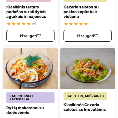
Klasikinis tartaro
Cezario salotos su
padažas su sūdytais
pekino kopūstu ir
agurkais ir majonezu
vištiena
★
★
★
★
★
★
★
★
★
★
(2)
(3)
Išsaugoti
Išsaugoti
PAGRINDINIAI
SALOTOS, MIŠRAINĖS
PATIEKALAI
Klasikinės Cezario
Ryžių makaronai su
salotos su krevetėmis
daržovėmis