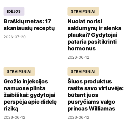
IDĖJOS
STRAIPSNIAI
Braškių metas: 17
Nuolat norisi
skaniausių receptų
saldumynų ir slenka
plaukai? Gydytojai
2026-07-20
pataria pasitikrinti
hormonus
2026-06-12
STRAIPSNIAI
STRAIPSNIAI
Grožio injekcijos
Šiuos produktus
namuose plinta
rasite savo virtuvėje:
žaibiškai: gydytojai
būtent juos
perspėja apie didelę
pusryčiams valgo
riziką
princas Williamas
2026-06-12
2026-06-12