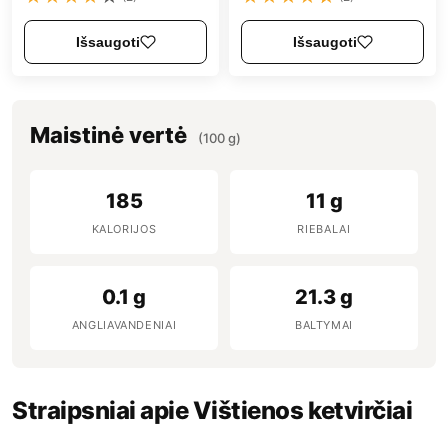
Išsaugoti
Išsaugoti
Maistinė vertė
(100 g)
185
11 g
KALORIJOS
RIEBALAI
0.1 g
21.3 g
ANGLIAVANDENIAI
BALTYMAI
Straipsniai apie Vištienos ketvirčiai