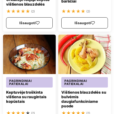
barščiai
vištienos blauzdelės
★
★
★
★
★
★
★
★
★
★
(2)
(2)
Išsaugoti
Išsaugoti
PAGRINDINIAI
PAGRINDINIAI
PATIEKALAI
PATIEKALAI
Keptuvėje troškinta
Vištienos blauzdelės su
vištiena su raugintais
bulvėmis
kopūstais
daugiafunkciniame
puode
★
★
★
★
★
★
★
★
★
★
(2)
(2)