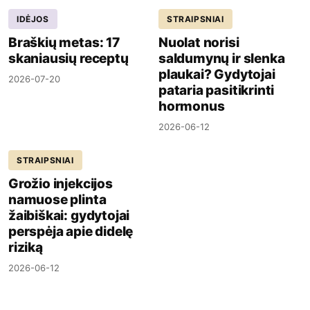
IDĖJOS
STRAIPSNIAI
Braškių metas: 17
Nuolat norisi
skaniausių receptų
saldumynų ir slenka
plaukai? Gydytojai
2026-07-20
pataria pasitikrinti
hormonus
2026-06-12
STRAIPSNIAI
Grožio injekcijos
namuose plinta
žaibiškai: gydytojai
perspėja apie didelę
riziką
2026-06-12