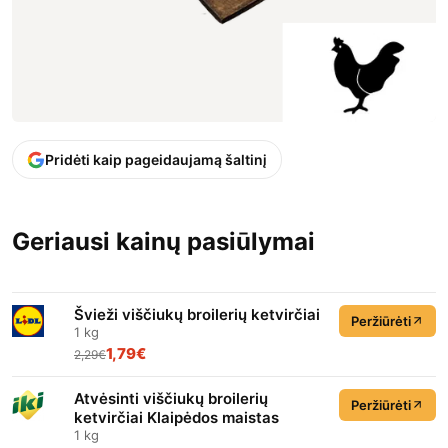
Pridėti kaip pageidaujamą šaltinį
Geriausi kainų pasiūlymai
Švieži viščiukų broilerių ketvirčiai
Peržiūrėti
1 kg
1,79€
2,29€
Atvėsinti viščiukų broilerių
Peržiūrėti
ketvirčiai Klaipėdos maistas
1 kg