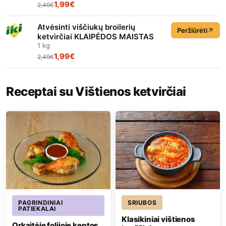
1,99€
2,49€
Atvėsinti viščiukų broilerių
Peržiūrėti
ketvirčiai KLAIPĖDOS MAISTAS
1 kg
1,99€
2,49€
Receptai su Vištienos ketvirčiai
PAGRINDINIAI
SRIUBOS
PATIEKALAI
Klasikiniai vištienos
Orkaitėje folijoje keptos