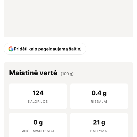
Pridėti kaip pageidaujamą šaltinį
Maistinė vertė
(100 g)
124
0.4 g
KALORIJOS
RIEBALAI
0 g
21 g
ANGLIAVANDENIAI
BALTYMAI