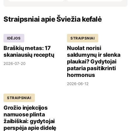
Straipsniai apie Šviežia kefalė
IDĖJOS
STRAIPSNIAI
Braškių metas: 17
Nuolat norisi
skaniausių receptų
saldumynų ir slenka
plaukai? Gydytojai
2026-07-20
pataria pasitikrinti
hormonus
2026-06-12
STRAIPSNIAI
Grožio injekcijos
namuose plinta
žaibiškai: gydytojai
perspėja apie didelę