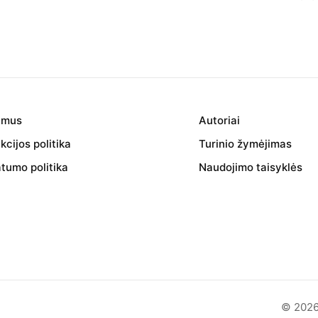
 mus
Autoriai
cijos politika
Turinio žymėjimas
atumo politika
Naudojimo taisyklės
© 2026 