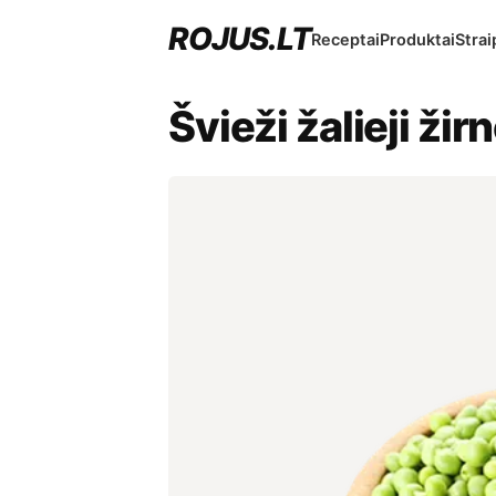
ROJUS.LT
Receptai
Produktai
Strai
Švieži žalieji žirn