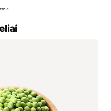
psniai
eliai