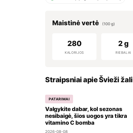
Maistinė vertė
(100 g)
280
2 g
KALORIJOS
RIEBALAI
Straipsniai apie Švieži žalie
PATARIMAI
Valgykite dabar, kol sezonas
nesibaigė, šios uogos yra tikra
vitamino C bomba
2026-08-08