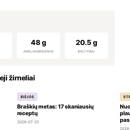
48 g
20.5 g
ANGLIAVANDENIAI
BALTYMAI
ji žirneliai
IDĖJOS
STR
Braškių metas: 17 skaniausių
Nuo
receptų
pla
pas
2026-07-20
2026