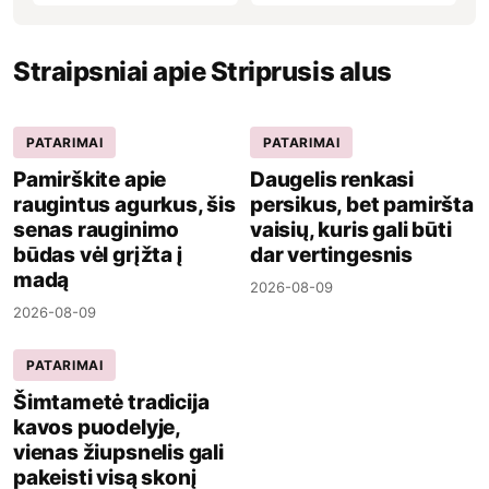
Straipsniai apie Striprusis alus
PATARIMAI
PATARIMAI
Pamirškite apie
Daugelis renkasi
raugintus agurkus, šis
persikus, bet pamiršta
senas rauginimo
vaisių, kuris gali būti
būdas vėl grįžta į
dar vertingesnis
madą
2026-08-09
2026-08-09
PATARIMAI
Šimtametė tradicija
kavos puodelyje,
vienas žiupsnelis gali
pakeisti visą skonį