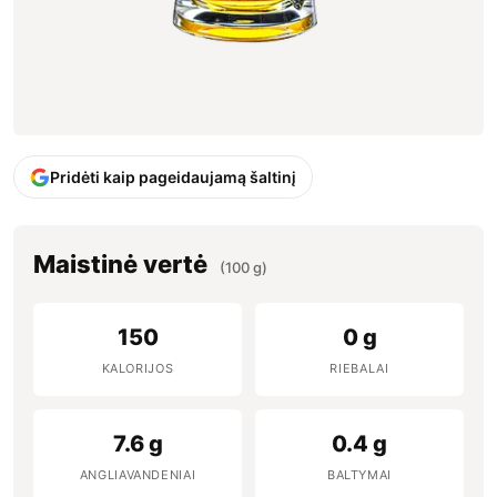
Pridėti kaip pageidaujamą šaltinį
Maistinė vertė
(100 g)
150
0 g
KALORIJOS
RIEBALAI
7.6 g
0.4 g
ANGLIAVANDENIAI
BALTYMAI