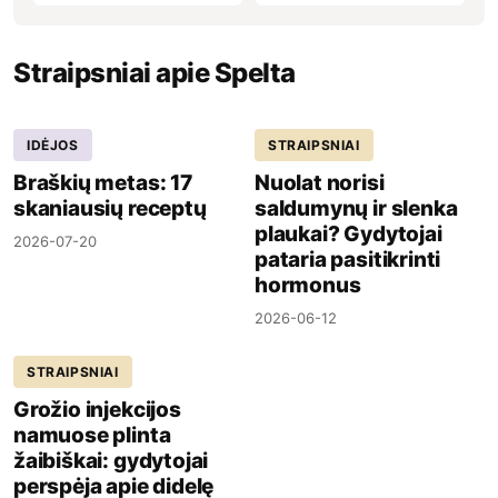
Straipsniai apie Spelta
IDĖJOS
STRAIPSNIAI
Braškių metas: 17
Nuolat norisi
skaniausių receptų
saldumynų ir slenka
plaukai? Gydytojai
2026-07-20
pataria pasitikrinti
hormonus
2026-06-12
STRAIPSNIAI
Grožio injekcijos
namuose plinta
žaibiškai: gydytojai
perspėja apie didelę