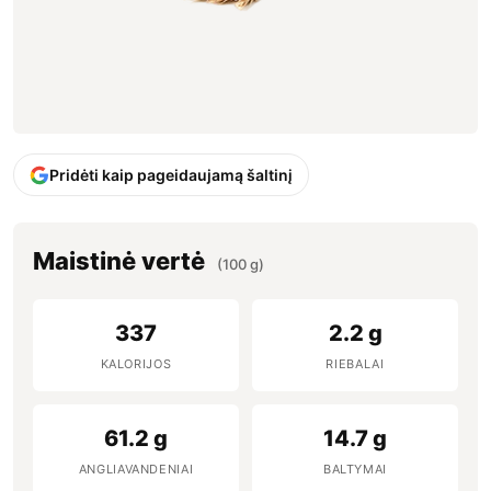
Pridėti kaip pageidaujamą šaltinį
Maistinė vertė
(100 g)
337
2.2 g
KALORIJOS
RIEBALAI
61.2 g
14.7 g
ANGLIAVANDENIAI
BALTYMAI