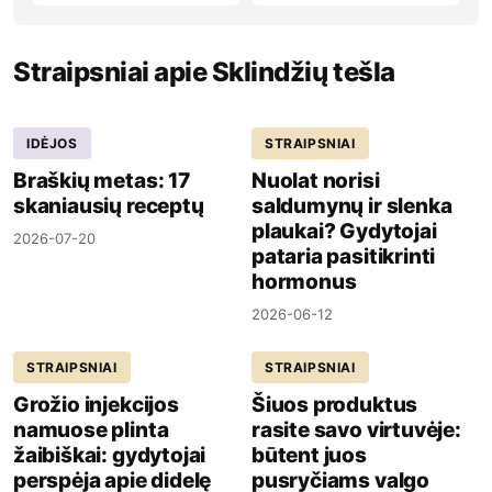
Straipsniai apie Sklindžių tešla
IDĖJOS
STRAIPSNIAI
Braškių metas: 17
Nuolat norisi
skaniausių receptų
saldumynų ir slenka
plaukai? Gydytojai
2026-07-20
pataria pasitikrinti
hormonus
2026-06-12
STRAIPSNIAI
STRAIPSNIAI
Grožio injekcijos
Šiuos produktus
namuose plinta
rasite savo virtuvėje:
žaibiškai: gydytojai
būtent juos
perspėja apie didelę
pusryčiams valgo