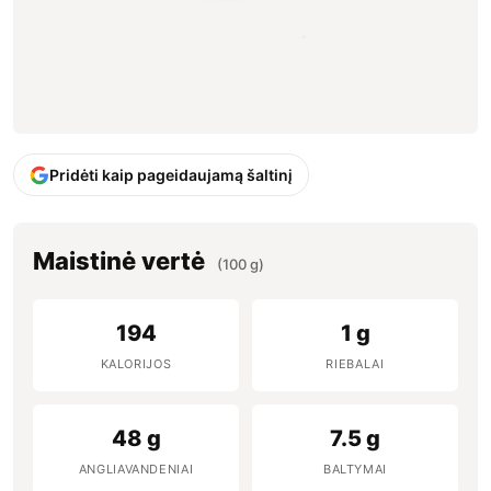
Pridėti kaip pageidaujamą šaltinį
Maistinė vertė
(100 g)
194
1 g
KALORIJOS
RIEBALAI
48 g
7.5 g
ANGLIAVANDENIAI
BALTYMAI