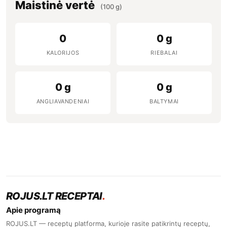
Maistinė vertė
(100 g)
0
0 g
KALORIJOS
RIEBALAI
0 g
0 g
ANGLIAVANDENIAI
BALTYMAI
ROJUS.LT RECEPTAI
.
Apie programą
ROJUS.LT — receptų platforma, kurioje rasite patikrintų receptų,