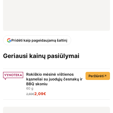
Pridėti kaip pageidaujamą šaltinį
Geriausi kainų pasiūlymai
Rokiškio mėsinė vištienos
Peržiūrėti
kąsneliai su juodųjų česnakų ir
BBQ skoniu
60 g
2,09€
2,69€