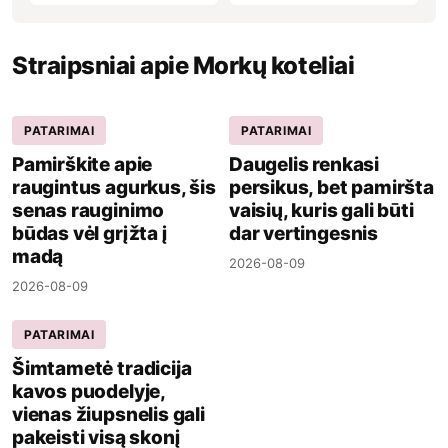
Straipsniai apie Morkų koteliai
PATARIMAI
PATARIMAI
Pamirškite apie
Daugelis renkasi
raugintus agurkus, šis
persikus, bet pamiršta
senas rauginimo
vaisių, kuris gali būti
būdas vėl grįžta į
dar vertingesnis
madą
2026-08-09
2026-08-09
PATARIMAI
Šimtametė tradicija
kavos puodelyje,
vienas žiupsnelis gali
pakeisti visą skonį