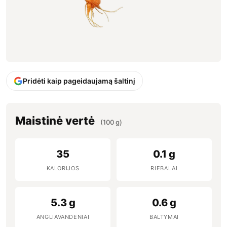
Pridėti kaip pageidaujamą šaltinį
Maistinė vertė
(100 g)
35
0.1 g
KALORIJOS
RIEBALAI
5.3 g
0.6 g
ANGLIAVANDENIAI
BALTYMAI