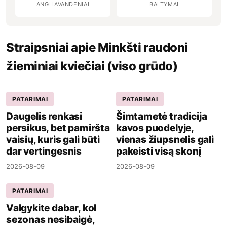
ANGLIAVANDENIAI
BALTYMAI
Straipsniai apie Minkšti raudoni
žieminiai kviečiai (viso grūdo)
PATARIMAI
PATARIMAI
Daugelis renkasi
Šimtametė tradicija
persikus, bet pamiršta
kavos puodelyje,
vaisių, kuris gali būti
vienas žiupsnelis gali
dar vertingesnis
pakeisti visą skonį
2026-08-09
2026-08-09
PATARIMAI
Valgykite dabar, kol
sezonas nesibaigė,