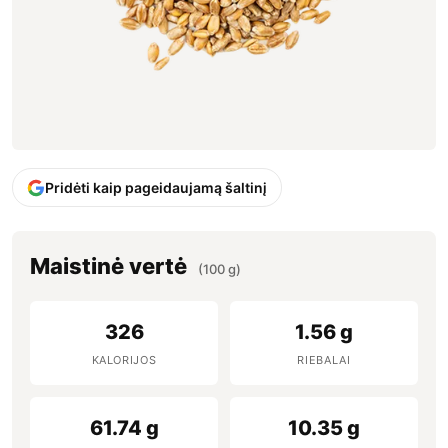
Pridėti kaip pageidaujamą šaltinį
Maistinė vertė
(100 g)
326
1.56 g
KALORIJOS
RIEBALAI
61.74 g
10.35 g