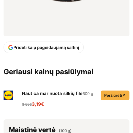
Pridėti kaip pageidaujamą šaltinį
Geriausi kainų pasiūlymai
Nautica marinuota silkių filė
600 g
Peržiūrėti
3,19€
3,99€
Maistinė vertė
(100 g)