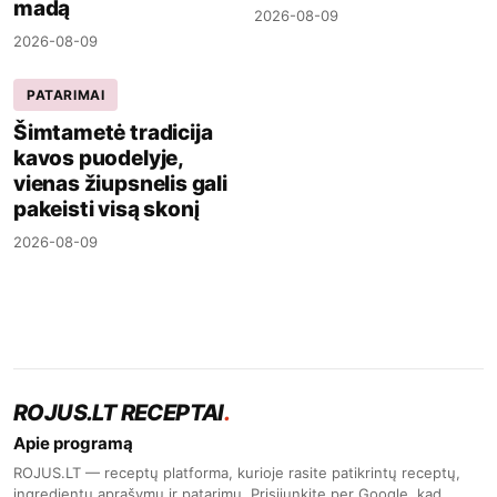
madą
2026-08-09
2026-08-09
PATARIMAI
Šimtametė tradicija
kavos puodelyje,
vienas žiupsnelis gali
pakeisti visą skonį
2026-08-09
ROJUS.LT RECEPTAI
.
Apie programą
ROJUS.LT — receptų platforma, kurioje rasite patikrintų receptų,
ingredientų aprašymų ir patarimų. Prisijunkite per Google, kad