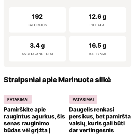
192
12.6 g
KALORIJOS
RIEBALAI
3.4 g
16.5 g
ANGLIAVANDENIAI
BALTYMAI
Straipsniai apie Marinuota silkė
PATARIMAI
PATARIMAI
Pamirškite apie
Daugelis renkasi
raugintus agurkus, šis
persikus, bet pamiršta
senas rauginimo
vaisių, kuris gali būti
būdas vėl grįžta į
dar vertingesnis