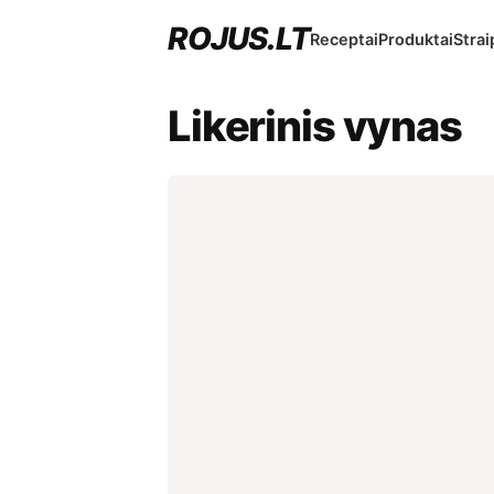
ROJUS.LT
Receptai
Produktai
Strai
Likerinis vynas