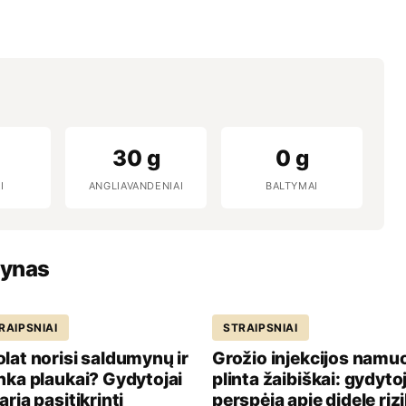
30 g
0 g
I
ANGLIAVANDENIAI
BALTYMAI
vynas
RAIPSNIAI
STRAIPSNIAI
lat norisi saldumynų ir
Grožio injekcijos namu
nka plaukai? Gydytojai
plinta žaibiškai: gydytoj
aria pasitikrinti
perspėja apie didelę riz