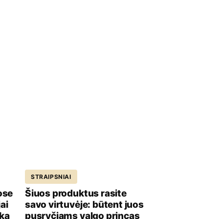
STRAIPSNIAI
ose
Šiuos produktus rasite
ai
savo virtuvėje: būtent juos
iką
pusryčiams valgo princas