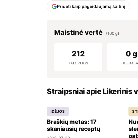
Pridėti kaip pageidaujamą šaltinį
Maistinė vertė
(100 g)
212
0 g
KALORIJOS
RIEBALA
Straipsniai apie Likerinis 
IDĖJOS
ST
Braškių metas: 17
Nuo
skaniausių receptų
sle
pat