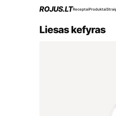
ROJUS.LT
Receptai
Produktai
Strai
Liesas kefyras