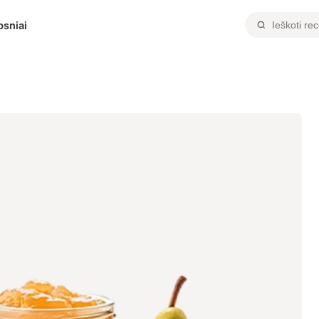
psniai