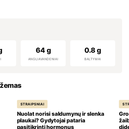
g
64 g
0.8 g
I
ANGLIAVANDENIAI
BALTYMAI
 džemas
STRAIPSNIAI
STR
Nuolat norisi saldumynų ir slenka
Gro
plaukai? Gydytojai pataria
žai
pasitikrinti hormonus
dide