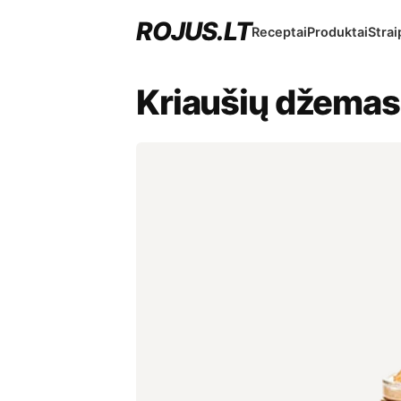
ROJUS.LT
Receptai
Produktai
Strai
Kriaušių džemas