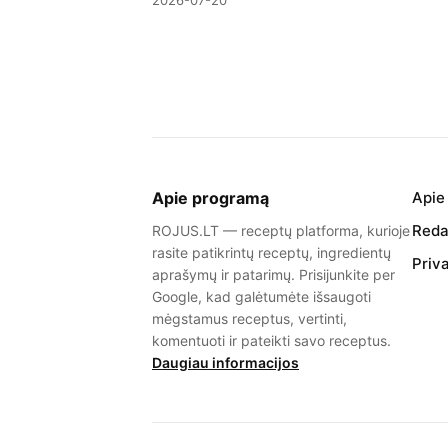
2026-07-20
Apie programą
Apie
Redak
ROJUS.LT — receptų platforma, kurioje
rasite patikrintų receptų, ingredientų
Priv
aprašymų ir patarimų. Prisijunkite per
Google, kad galėtumėte išsaugoti
mėgstamus receptus, vertinti,
komentuoti ir pateikti savo receptus.
Daugiau informacijos