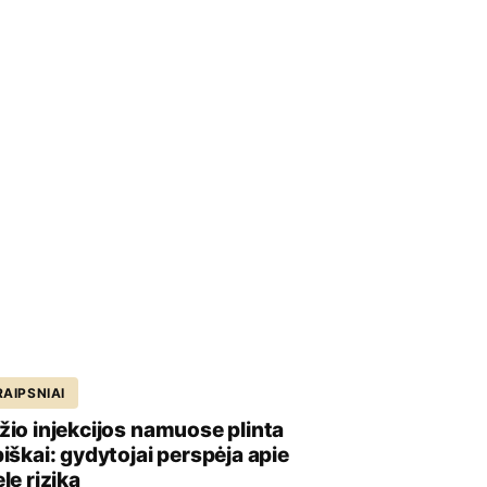
AIPSNIAI
žio injekcijos namuose plinta
biškai: gydytojai perspėja apie
lę riziką