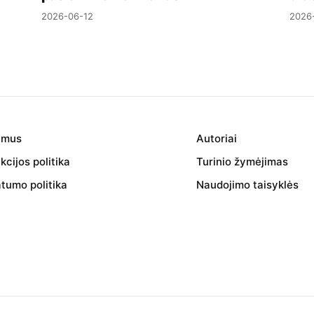
2026-06-12
2026
 mus
Autoriai
cijos politika
Turinio žymėjimas
atumo politika
Naudojimo taisyklės