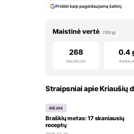
Pridėti kaip pageidaujamą šaltinį
Maistinė vertė
(100 g)
268
0.4 
KALORIJOS
RIEBALA
Straipsniai apie Kriaušių
IDĖJOS
Braškių metas: 17 skaniausių
receptų