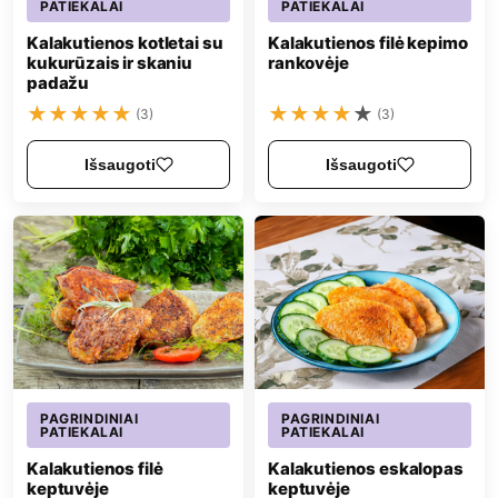
PATIEKALAI
PATIEKALAI
Kalakutienos kotletai su
Kalakutienos filė kepimo
kukurūzais ir skaniu
rankovėje
padažu
★
★
★
★
★
★
★
★
★
★
(3)
(3)
Išsaugoti
Išsaugoti
PAGRINDINIAI
PAGRINDINIAI
PATIEKALAI
PATIEKALAI
Kalakutienos filė
Kalakutienos eskalopas
keptuvėje
keptuvėje