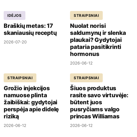
IDĖJOS
STRAIPSNIAI
Braškių metas: 17
Nuolat norisi
skaniausių receptų
saldumynų ir slenka
plaukai? Gydytojai
2026-07-20
pataria pasitikrinti
hormonus
2026-06-12
STRAIPSNIAI
STRAIPSNIAI
Grožio injekcijos
Šiuos produktus
namuose plinta
rasite savo virtuvėje:
žaibiškai: gydytojai
būtent juos
perspėja apie didelę
pusryčiams valgo
riziką
princas Williamas
2026-06-12
2026-06-12