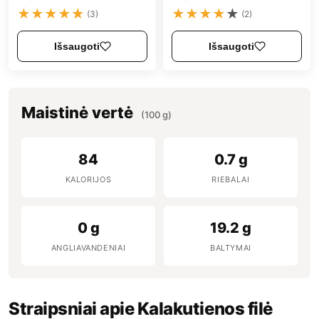
★
★
★
★
★
★
★
★
★
★
(3)
(2)
Išsaugoti
Išsaugoti
Maistinė vertė
(100 g)
84
0.7 g
KALORIJOS
RIEBALAI
0 g
19.2 g
ANGLIAVANDENIAI
BALTYMAI
Straipsniai apie Kalakutienos filė