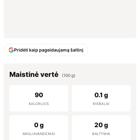
Pridėti kaip pageidaujamą šaltinį
Maistinė vertė
(100 g)
90
0.1 g
KALORIJOS
RIEBALAI
0 g
20 g
ANGLIAVANDENIAI
BALTYMAI