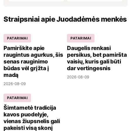
Straipsniai apie Juodadėmės menkės
PATARIMAI
PATARIMAI
Pamirškite apie
Daugelis renkasi
raugintus agurkus, šis
persikus, bet pamiršta
senas rauginimo
vaisių, kuris gali būti
būdas vėl grįžta į
dar vertingesnis
madą
2026-08-09
2026-08-09
PATARIMAI
Šimtametė tradicija
kavos puodelyje,
vienas žiupsnelis gali
pakeisti visą skonį