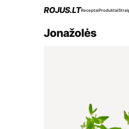
ROJUS.LT
Receptai
Produktai
Strai
Jonažolės