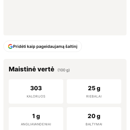
Pridėti kaip pageidaujamą šaltinį
Maistinė vertė
(100 g)
303
25 g
KALORIJOS
RIEBALAI
1 g
20 g
ANGLIAVANDENIAI
BALTYMAI