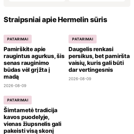
Straipsniai apie Hermelin sūris
PATARIMAI
PATARIMAI
Pamirškite apie
Daugelis renkasi
raugintus agurkus, šis
persikus, bet pamiršta
senas rauginimo
vaisių, kuris gali būti
būdas vėl grįžta į
dar vertingesnis
madą
2026-08-09
2026-08-09
PATARIMAI
Šimtametė tradicija
kavos puodelyje,
vienas žiupsnelis gali
pakeisti visą skonį