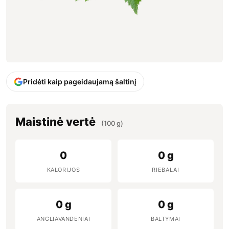
Pridėti kaip pageidaujamą šaltinį
Maistinė vertė
(100 g)
0
0 g
KALORIJOS
RIEBALAI
0 g
0 g
ANGLIAVANDENIAI
BALTYMAI