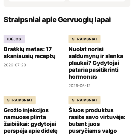
Straipsniai apie Gervuogių lapai
IDĖJOS
STRAIPSNIAI
Braškių metas: 17
Nuolat norisi
skaniausių receptų
saldumynų ir slenka
plaukai? Gydytojai
2026-07-20
pataria pasitikrinti
hormonus
2026-06-12
STRAIPSNIAI
STRAIPSNIAI
Grožio injekcijos
Šiuos produktus
namuose plinta
rasite savo virtuvėje:
žaibiškai: gydytojai
būtent juos
perspėja apie didelę
pusryčiams valgo