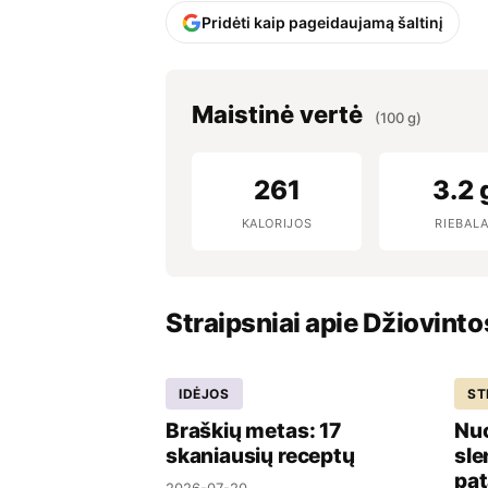
Pridėti kaip pageidaujamą šaltinį
Maistinė vertė
(100 g)
261
3.2 
KALORIJOS
RIEBALA
Straipsniai apie Džiovinto
IDĖJOS
ST
Braškių metas: 17
Nuo
skaniausių receptų
sle
pat