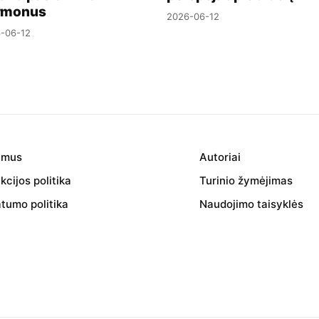
rmonus
2026-06-12
-06-12
 mus
Autoriai
cijos politika
Turinio žymėjimas
atumo politika
Naudojimo taisyklės