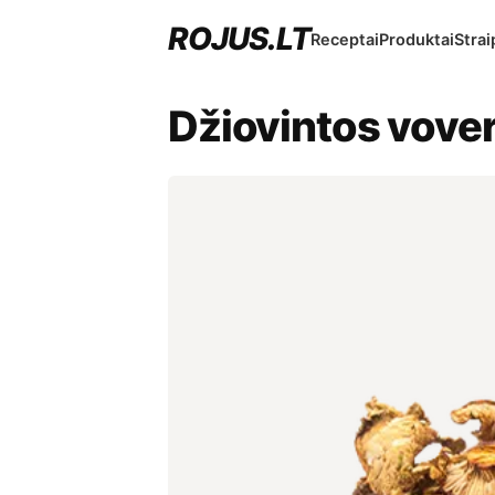
ROJUS.LT
Receptai
Produktai
Strai
Džiovintos vover