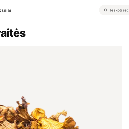
psniai
aitės