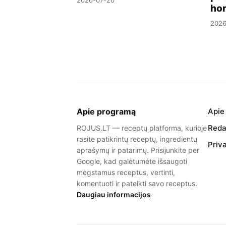
2026-07-20
ho
2026
Apie programą
Apie
Redak
ROJUS.LT — receptų platforma, kurioje
rasite patikrintų receptų, ingredientų
Priv
aprašymų ir patarimų. Prisijunkite per
Google, kad galėtumėte išsaugoti
mėgstamus receptus, vertinti,
komentuoti ir pateikti savo receptus.
Daugiau informacijos