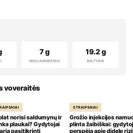
g
7 g
19.2 g
I
ANGLIAVANDENIAI
BALTYMAI
s voveraitės
RAIPSNIAI
STRAIPSNIAI
lat norisi saldumynų ir
Grožio injekcijos namu
nka plaukai? Gydytojai
plinta žaibiškai: gydytoj
aria pasitikrinti
perspėja apie didelę riz