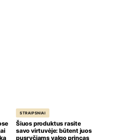
STRAIPSNIAI
ose
Šiuos produktus rasite
ai
savo virtuvėje: būtent juos
iką
pusryčiams valgo princas